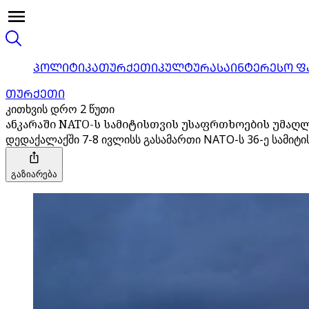
ᲞᲝᲚᲘᲢᲘᲙᲐ
ᲗᲣᲠᲥᲔᲗᲘ
ᲙᲣᲚᲢᲣᲠᲐ
ᲡᲐᲘᲜᲢᲔᲠᲔᲡᲝ Ფ
ᲗᲣᲠᲥᲔᲗᲘ
კითხვის დრო 2 წუთი
ანკარაში NATO-ს სამიტისთვის უსაფრთხოების უმაღლ
დედაქალაქში 7-8 ივლისს გასამართი NATO-ს 36-ე სამიტ
გაზიარება