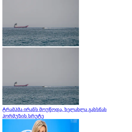
ტრამპმა ირანს მოუწოდა, ხელახლა გახსნას
ჰორმუზის სრუტე