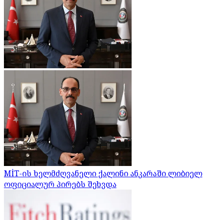
MİT-ის ხელმძღვანელი ქალინი ანკარაში ლიბიელ
ოფიციალურ პირებს შეხვდა