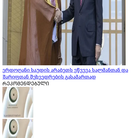
ერდოღანი საუდის არაბეთს ეწვევა სალმანთან და
შარიფთან შეხვედრების გასამართად
ᲠᲔᲙᲝᲛᲔᲜᲓᲔᲑᲣᲚᲘ