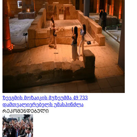
ზევგმის მოზაიკის მუზეუმმა 49 733
დამთვალიერებელს უმასპინძლა
ᲠᲔᲙᲝᲛᲔᲜᲓᲔᲑᲣᲚᲘ