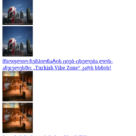
მსოფლიო ჩემპიონატის ციებ-ცხელება ლოს-
ანჯელესში: „Turkish Vibe Zone“ კარს ხსნის!