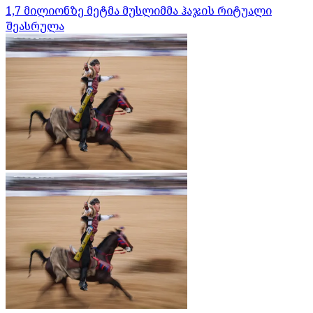
1,7 მილიონზე მეტმა მუსლიმმა ჰაჯის რიტუალი
შეასრულა