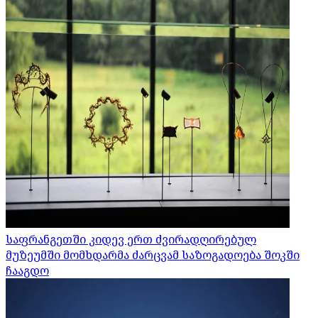
საფრანგეთში კიდევ ერთ ძვირადღირებულ
მუზეუმში მომხდარმა ძარცვამ საზოგადოება შოკში
ჩააგდო