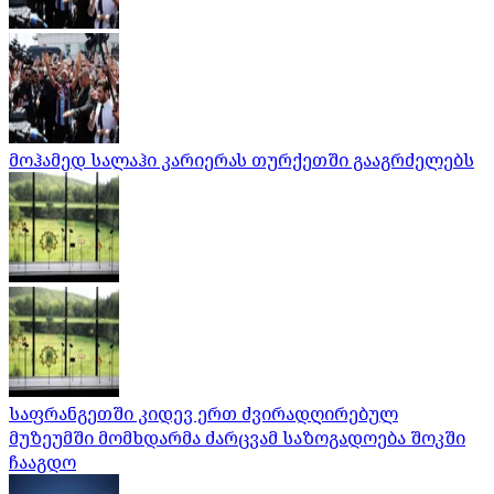
მოჰამედ სალაჰი კარიერას თურქეთში გააგრძელებს
საფრანგეთში კიდევ ერთ ძვირადღირებულ
მუზეუმში მომხდარმა ძარცვამ საზოგადოება შოკში
ჩააგდო