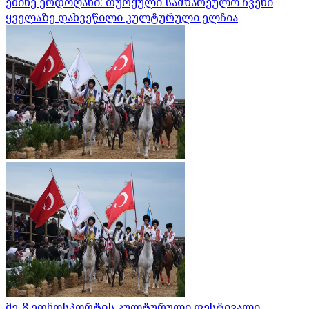
ემინე ერდოღანი: თურქული სამზარეულო ჩვენი
ყველაზე დახვეწილი კულტურული ელჩია
მე-8 ეთნოსპორტის კულტურული ფესტივალი