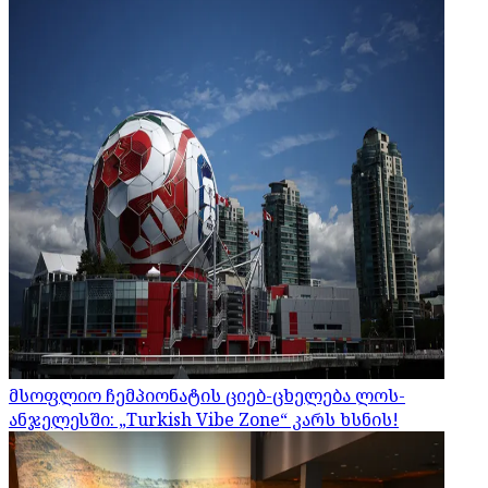
მსოფლიო ჩემპიონატის ციებ-ცხელება ლოს-
ანჯელესში: „Turkish Vibe Zone“ კარს ხსნის!