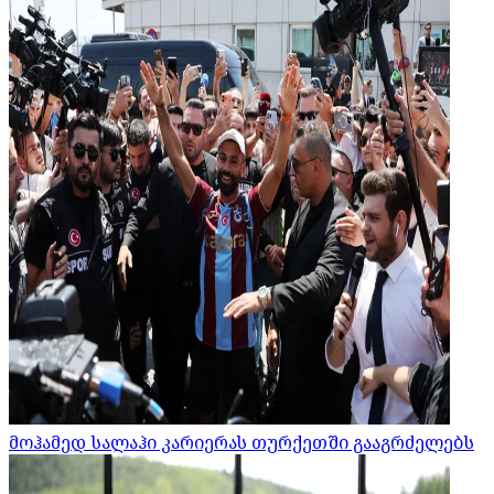
მოჰამედ სალაჰი კარიერას თურქეთში გააგრძელებს