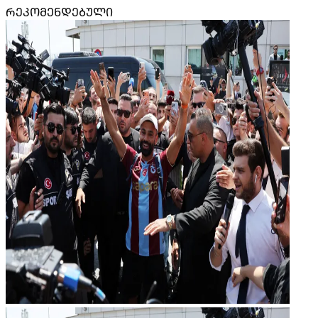
ᲠᲔᲙᲝᲛᲔᲜᲓᲔᲑᲣᲚᲘ