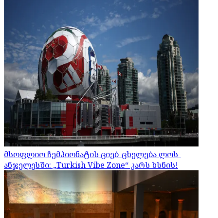
მსოფლიო ჩემპიონატის ციებ-ცხელება ლოს-
ანჯელესში: „Turkish Vibe Zone“ კარს ხსნის!