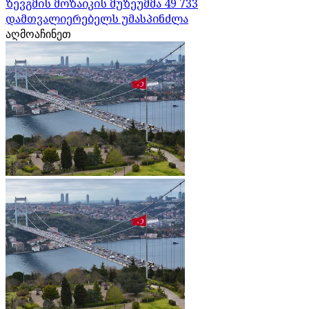
ზევგმის მოზაიკის მუზეუმმა 49 733
დამთვალიერებელს უმასპინძლა
აღმოაჩინეთ