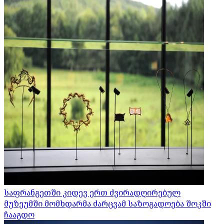
საფრანგეთში კიდევ ერთ ძვირადღირებულ
მუზეუმში მომხდარმა ძარცვამ საზოგადოება შოკში
ჩააგდო