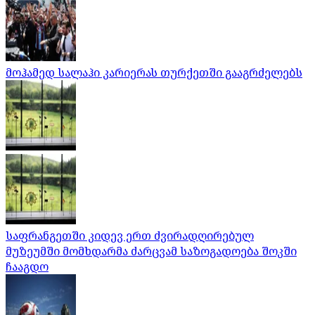
მოჰამედ სალაჰი კარიერას თურქეთში გააგრძელებს
საფრანგეთში კიდევ ერთ ძვირადღირებულ
მუზეუმში მომხდარმა ძარცვამ საზოგადოება შოკში
ჩააგდო