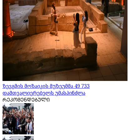
ზევგმის მოზაიკის მუზეუმმა 49 733
დამთვალიერებელს უმასპინძლა
ᲠᲔᲙᲝᲛᲔᲜᲓᲔᲑᲣᲚᲘ