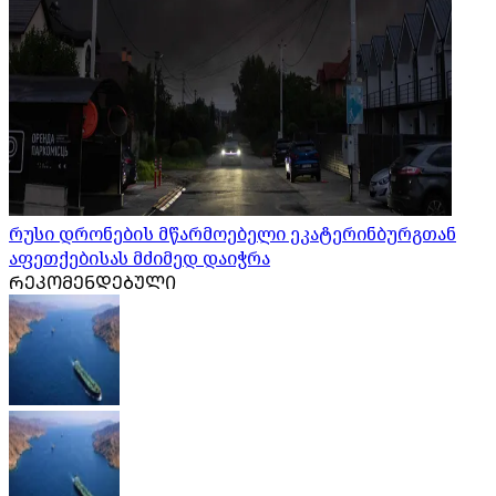
რუსი დრონების მწარმოებელი ეკატერინბურგთან
აფეთქებისას მძიმედ დაიჭრა
ᲠᲔᲙᲝᲛᲔᲜᲓᲔᲑᲣᲚᲘ