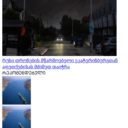
რუსი დრონების მწარმოებელი ეკატერინბურგთან
აფეთქებისას მძიმედ დაიჭრა
ᲠᲔᲙᲝᲛᲔᲜᲓᲔᲑᲣᲚᲘ