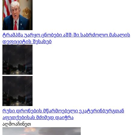
ტრამპმა უარყო ცნობები აშშ-ში საბრძოლო მასალის
დეფიციტის შესახებ
რუსი დრონების მწარმოებელი ეკატერინბურგთან
აფეთქებისას მძიმედ დაიჭრა
აღმოაჩინეთ