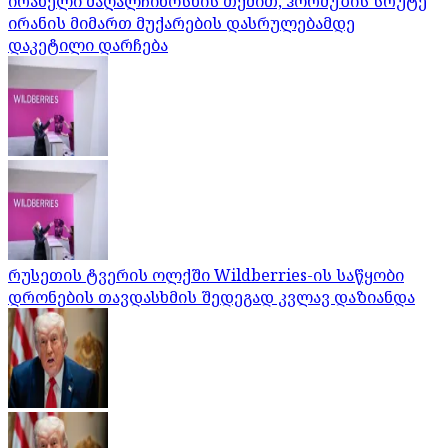
ირანელი მაღალჩინოსნის თქმით, ჰორმუზის სრუტე
ირანის მიმართ მუქარების დასრულებამდე
დაკეტილი დარჩება
რუსეთის ტვერის ოლქში Wildberries-ის საწყობი
დრონების თავდასხმის შედეგად კვლავ დაზიანდა