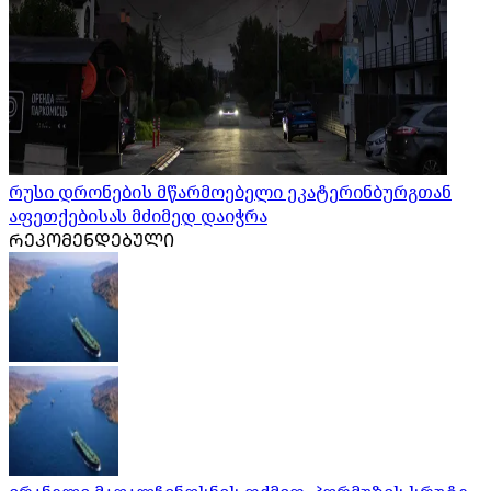
რუსი დრონების მწარმოებელი ეკატერინბურგთან
აფეთქებისას მძიმედ დაიჭრა
ᲠᲔᲙᲝᲛᲔᲜᲓᲔᲑᲣᲚᲘ