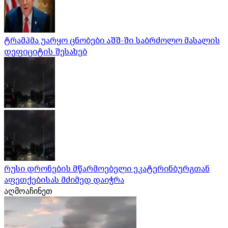
ტრამპმა უარყო ცნობები აშშ-ში საბრძოლო მასალის
დეფიციტის შესახებ
რუსი დრონების მწარმოებელი ეკატერინბურგთან
აფეთქებისას მძიმედ დაიჭრა
აღმოაჩინეთ