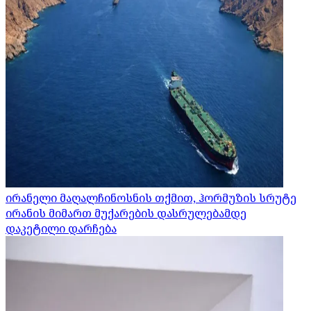
ირანელი მაღალჩინოსნის თქმით, ჰორმუზის სრუტე
ირანის მიმართ მუქარების დასრულებამდე
დაკეტილი დარჩება