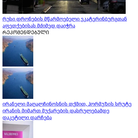
რუსი დრონების მწარმოებელი ეკატერინბურგთან
აფეთქებისას მძიმედ დაიჭრა
ᲠᲔᲙᲝᲛᲔᲜᲓᲔᲑᲣᲚᲘ
ირანელი მაღალჩინოსნის თქმით, ჰორმუზის სრუტე
ირანის მიმართ მუქარების დასრულებამდე
დაკეტილი დარჩება