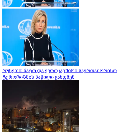
რუსეთი: ნატო და ევროკავშირი საერთაშორისო
ტერორიზმის ნაწილი გახდნენ