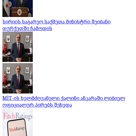
სირიის საგარეო საქმეთა მინისტრი შეიბანი
თურქეთში ჩამოდის
MİT-ის ხელმძღვანელი ქალინი ანკარაში ლიბიელ
ოფიციალურ პირებს შეხვდა