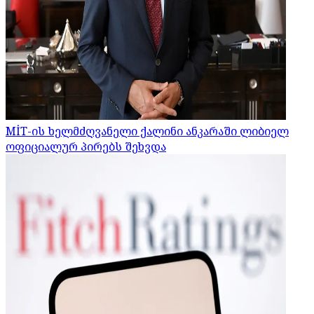
MİT-ის ხელმძღვანელი ქალინი ანკარაში ლიბიელ
ოფიციალურ პირებს შეხვდა