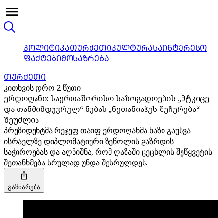
ᲞᲝᲚᲘᲢᲘᲙᲐ
ᲗᲣᲠᲥᲔᲗᲘ
ᲙᲣᲚᲢᲣᲠᲐ
ᲡᲐᲘᲜᲢᲔᲠᲔᲡᲝ
ᲤᲐᲥᲢᲔᲑᲘ
ᲛᲝᲡᲐᲖᲠᲔᲑᲐ
ᲗᲣᲠᲥᲔᲗᲘ
კითხვის დრო 2 წუთი
ერდოღანი: საერთაშორისო საზოგადოების „მტკიცე
და თანმიმდევრულ“ ნებას „ნეთანიაჰუს შეჩერება“
შეუძლია
პრეზიდენტმა რეჯეფ თაიფ ერდოღანმა ხაზი გაუსვა
ისრაელზე დიპლომატიური ზეწოლის გაზრდის
საჭიროებას და აღნიშნა, რომ ღაზაში ცეცხლის შეწყვეტის
შეთანხმება სრულად უნდა შესრულდეს.
გაზიარება