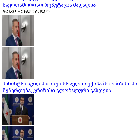
საერთაშორისო რეპუტაცია მაღალია
ᲠᲔᲙᲝᲛᲔᲜᲓᲔᲑᲣᲚᲘ
მინისტრი ფიდანი: თუ ისრაელის ექსპანსიონიზმი არ
შეჩერდება, კრიზისი გლობალური გახდება