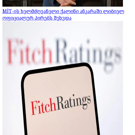
MİT-ის ხელმძღვანელი ქალინი ანკარაში ლიბიელ
ოფიციალურ პირებს შეხვდა