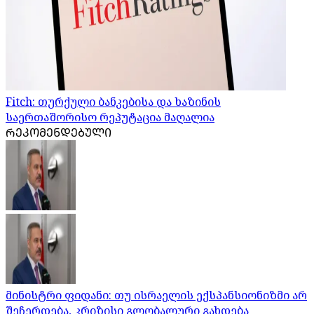
Fitch: თურქული ბანკებისა და ხაზინის
საერთაშორისო რეპუტაცია მაღალია
ᲠᲔᲙᲝᲛᲔᲜᲓᲔᲑᲣᲚᲘ
მინისტრი ფიდანი: თუ ისრაელის ექსპანსიონიზმი არ
შეჩერდება, კრიზისი გლობალური გახდება