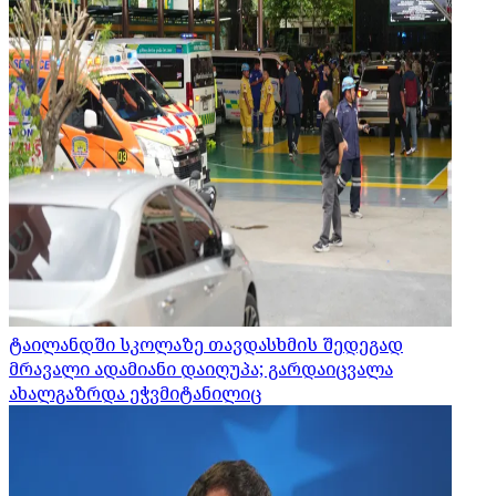
ტაილანდში სკოლაზე თავდასხმის შედეგად
მრავალი ადამიანი დაიღუპა; გარდაიცვალა
ახალგაზრდა ეჭვმიტანილიც