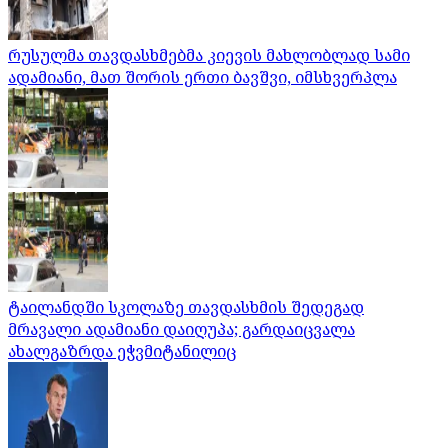
რუსულმა თავდასხმებმა კიევის მახლობლად სამი
ადამიანი, მათ შორის ერთი ბავშვი, იმსხვერპლა
ტაილანდში სკოლაზე თავდასხმის შედეგად
მრავალი ადამიანი დაიღუპა; გარდაიცვალა
ახალგაზრდა ეჭვმიტანილიც