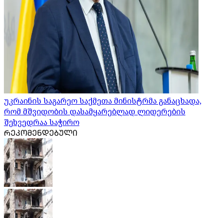
უკრაინის საგარეო საქმეთა მინისტრმა განაცხადა,
რომ მშვიდობის დასამყარებლად ლიდერების
შეხვედრაა საჭირო
ᲠᲔᲙᲝᲛᲔᲜᲓᲔᲑᲣᲚᲘ