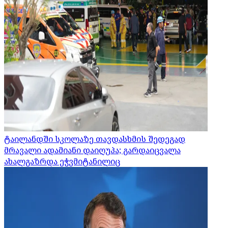
ტაილანდში სკოლაზე თავდასხმის შედეგად
მრავალი ადამიანი დაიღუპა; გარდაიცვალა
ახალგაზრდა ეჭვმიტანილიც