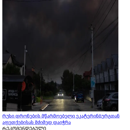
რუსი დრონების მწარმოებელი ეკატერინბურგთან
აფეთქებისას მძიმედ დაიჭრა
ᲠᲔᲙᲝᲛᲔᲜᲓᲔᲑᲣᲚᲘ