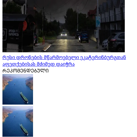
რუსი დრონების მწარმოებელი ეკატერინბურგთან
აფეთქებისას მძიმედ დაიჭრა
ᲠᲔᲙᲝᲛᲔᲜᲓᲔᲑᲣᲚᲘ