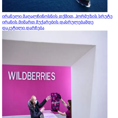
ირანელი მაღალჩინოსნის თქმით, ჰორმუზის სრუტე
ირანის მიმართ მუქარების დასრულებამდე
დაკეტილი დარჩება