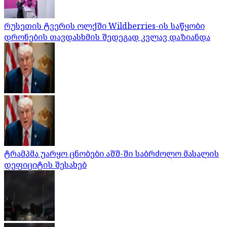
რუსეთის ტვერის ოლქში Wildberries-ის საწყობი
დრონების თავდასხმის შედეგად კვლავ დაზიანდა
ტრამპმა უარყო ცნობები აშშ-ში საბრძოლო მასალის
დეფიციტის შესახებ