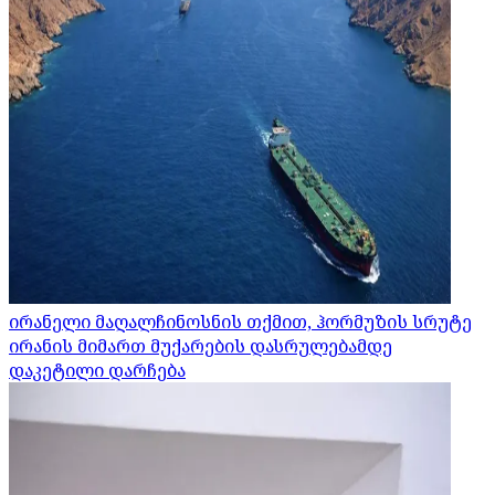
ირანელი მაღალჩინოსნის თქმით, ჰორმუზის სრუტე
ირანის მიმართ მუქარების დასრულებამდე
დაკეტილი დარჩება