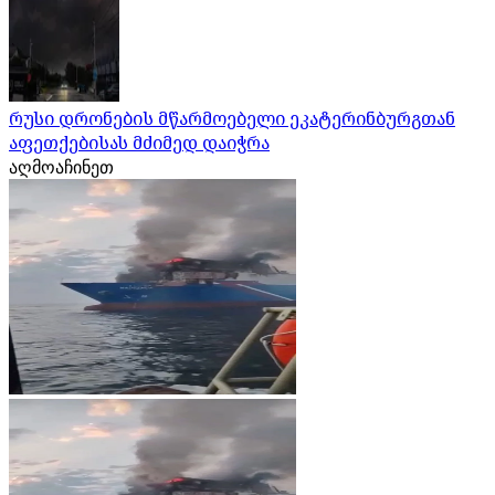
რუსი დრონების მწარმოებელი ეკატერინბურგთან
აფეთქებისას მძიმედ დაიჭრა
აღმოაჩინეთ