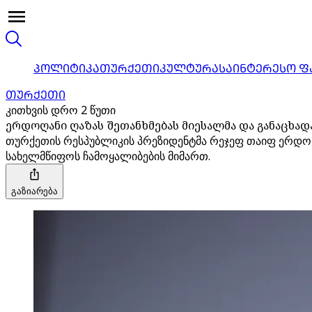
ᲞᲝᲚᲘᲢᲘᲙᲐ
ᲗᲣᲠᲥᲔᲗᲘ
ᲙᲣᲚᲢᲣᲠᲐ
ᲡᲐᲘᲜᲢᲔᲠᲔᲡᲝ Ფ
ᲗᲣᲠᲥᲔᲗᲘ
კითხვის დრო 2 წუთი
ერდოღანი ღაზას შეთანხმებას მიესალმა და განაცხად
თურქეთის რესპუბლიკის პრეზიდენტმა რეჯეფ თაიფ ერდო
სახელმწიფოს ჩამოყალიბების მიმართ.
გაზიარება