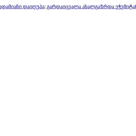
ადამიანი დაიღუპა; გარდაიცვალა ახალგაზრდა ეჭვმიტ