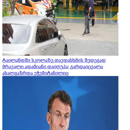
ტაილანდში სკოლაზე თავდასხმის შედეგად
მრავალი ადამიანი დაიღუპა; გარდაიცვალა
ახალგაზრდა ეჭვმიტანილიც