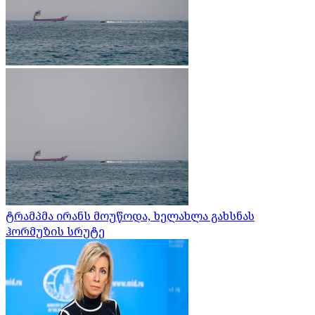
ტრამპმა ირანს მოუწოდა, ხელახლა გახსნას
ჰორმუზის სრუტე