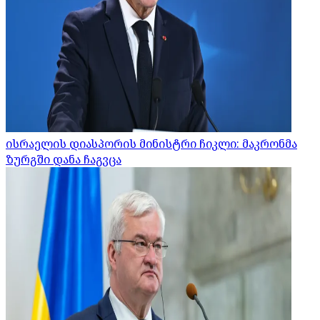
ისრაელის დიასპორის მინისტრი ჩიკლი: მაკრონმა
ზურგში დანა ჩაგვცა