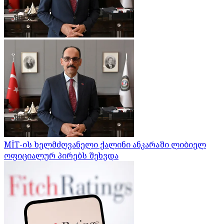
MİT-ის ხელმძღვანელი ქალინი ანკარაში ლიბიელ
ოფიციალურ პირებს შეხვდა