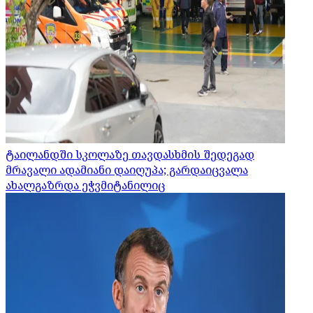
ტაილანდში სკოლაზე თავდასხმის შედეგად
მრავალი ადამიანი დაიღუპა; გარდაიცვალა
ახალგაზრდა ეჭვმიტანილიც