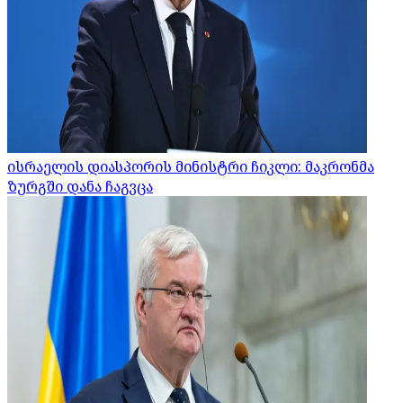
ისრაელის დიასპორის მინისტრი ჩიკლი: მაკრონმა
ზურგში დანა ჩაგვცა