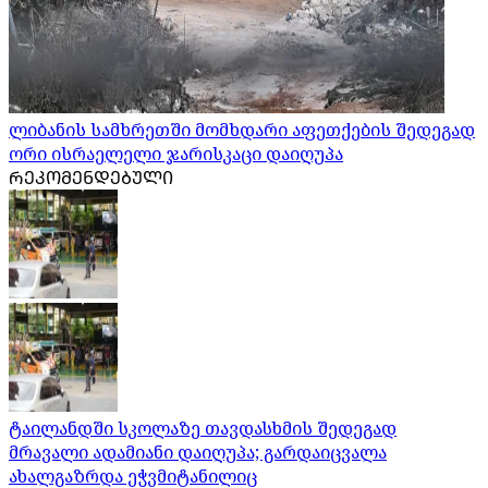
ლიბანის სამხრეთში მომხდარი აფეთქების შედეგად
ორი ისრაელელი ჯარისკაცი დაიღუპა
ᲠᲔᲙᲝᲛᲔᲜᲓᲔᲑᲣᲚᲘ
ტაილანდში სკოლაზე თავდასხმის შედეგად
მრავალი ადამიანი დაიღუპა; გარდაიცვალა
ახალგაზრდა ეჭვმიტანილიც