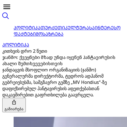
ᲞᲝᲚᲘᲢᲘᲙᲐ
ᲗᲣᲠᲥᲔᲗᲘ
ᲙᲣᲚᲢᲣᲠᲐ
ᲡᲐᲘᲜᲢᲔᲠᲔᲡᲝ
ᲤᲐᲥᲢᲔᲑᲘ
ᲛᲝᲡᲐᲖᲠᲔᲑᲐ
ᲞᲝᲚᲘᲢᲘᲙᲐ
კითხვის დრო 2 წუთი
ჯანმო: ქვეყნები მზად უნდა იყვნენ ჰანტავირუსის
ახალი შემთხვევებისთვის
ჯანდაცვის მსოფლიო ორგანიზაციის (ჯანმო)
გენერალურმა დირექტორმა, ტედროს ადჰანომ
გებრეიესუსმა, სამგზავრო გემზე „MV Hondius“-ზე
დაფიქსირებულ ჰანტავირუსის აფეთქებასთან
დაკავშირებით გაფრთხილება გაავრცელა.
გაზიარება