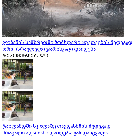
ლიბანის სამხრეთში მომხდარი აფეთქების შედეგად
ორი ისრაელელი ჯარისკაცი დაიღუპა
ᲠᲔᲙᲝᲛᲔᲜᲓᲔᲑᲣᲚᲘ
ტაილანდში სკოლაზე თავდასხმის შედეგად
მრავალი ადამიანი დაიღუპა; გარდაიცვალა