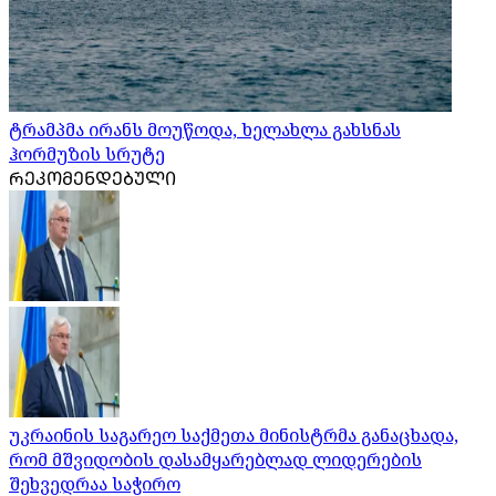
ტრამპმა ირანს მოუწოდა, ხელახლა გახსნას
ჰორმუზის სრუტე
ᲠᲔᲙᲝᲛᲔᲜᲓᲔᲑᲣᲚᲘ
უკრაინის საგარეო საქმეთა მინისტრმა განაცხადა,
რომ მშვიდობის დასამყარებლად ლიდერების
შეხვედრაა საჭირო