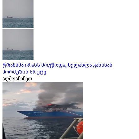
ტრამპმა ირანს მოუწოდა, ხელახლა გახსნას
ჰორმუზის სრუტე
აღმოაჩინეთ