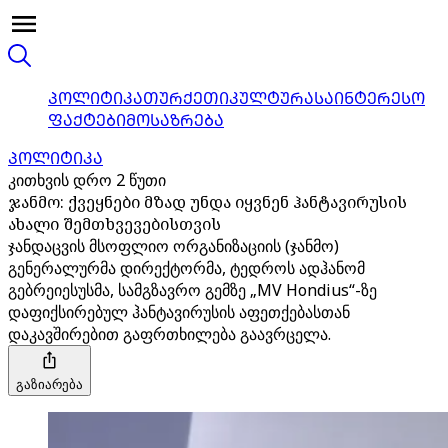
ᲞᲝᲚᲘᲢᲘᲙᲐ
ᲗᲣᲠᲥᲔᲗᲘ
ᲙᲣᲚᲢᲣᲠᲐ
ᲡᲐᲘᲜᲢᲔᲠᲔᲡᲝ
ᲤᲐᲥᲢᲔᲑᲘ
ᲛᲝᲡᲐᲖᲠᲔᲑᲐ
ᲞᲝᲚᲘᲢᲘᲙᲐ
კითხვის დრო 2 წუთი
ჯანმო: ქვეყნები მზად უნდა იყვნენ ჰანტავირუსის
ახალი შემთხვევებისთვის
ჯანდაცვის მსოფლიო ორგანიზაციის (ჯანმო)
გენერალურმა დირექტორმა, ტედროს ადჰანომ
გებრეიესუსმა, სამგზავრო გემზე „MV Hondius“-ზე
დაფიქსირებულ ჰანტავირუსის აფეთქებასთან
დაკავშირებით გაფრთხილება გაავრცელა.
გაზიარება