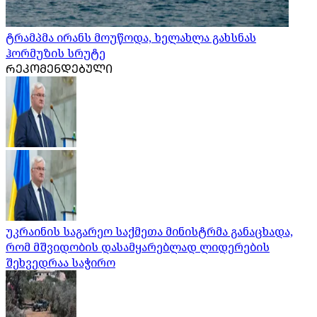
ტრამპმა ირანს მოუწოდა, ხელახლა გახსნას
ჰორმუზის სრუტე
ᲠᲔᲙᲝᲛᲔᲜᲓᲔᲑᲣᲚᲘ
უკრაინის საგარეო საქმეთა მინისტრმა განაცხადა,
რომ მშვიდობის დასამყარებლად ლიდერების
შეხვედრაა საჭირო