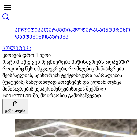
ᲞᲝᲚᲘᲢᲘᲙᲐ
ᲗᲣᲠᲥᲔᲗᲘ
ᲙᲣᲚᲢᲣᲠᲐ
ᲡᲐᲘᲜᲢᲔᲠᲔᲡᲝ
ᲤᲐᲥᲢᲔᲑᲘ
ᲛᲝᲡᲐᲖᲠᲔᲑᲐ
ᲞᲝᲚᲘᲢᲘᲙᲐ
კითხვის დრო 1 წუთი
რატომ იწვევენ მეცნიერები მიწისძვრებს ალპებში?
როგორც წესი, მკვლევრები, რომლებიც მიწისძვრებს
შეისწავლიან, სენსორებს ტექტონიკური ნაპრალების
(ფატების) მახლობლად ათავსებენ და ელიან; თუმცა,
მიწისძვრების ექსპერიმენტებისთვის შექმნილ
BedrettoLab-ში, მოძრაობის გამოსაწვევად.
გაზიარება