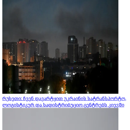
რუსეთი: ჩვენ დავარტყით უკრაინის სატრანსპორტო,
ლოგისტიკურ და სადისტრიბუციო ცენტრებს კიევში