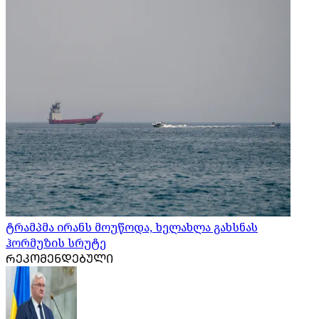
ტრამპმა ირანს მოუწოდა, ხელახლა გახსნას
ჰორმუზის სრუტე
ᲠᲔᲙᲝᲛᲔᲜᲓᲔᲑᲣᲚᲘ