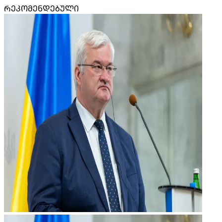
ᲠᲔᲙᲝᲛᲔᲜᲓᲔᲑᲣᲚᲘ