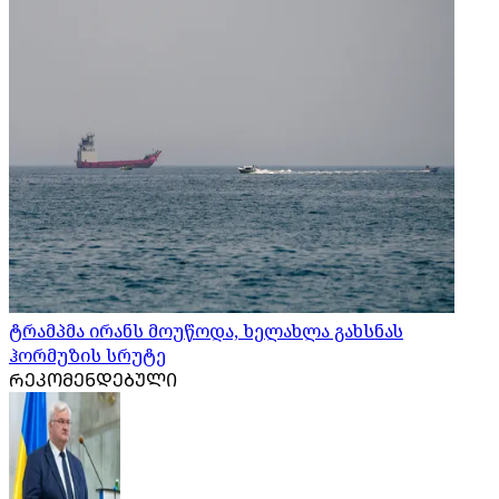
ტრამპმა ირანს მოუწოდა, ხელახლა გახსნას
ჰორმუზის სრუტე
ᲠᲔᲙᲝᲛᲔᲜᲓᲔᲑᲣᲚᲘ