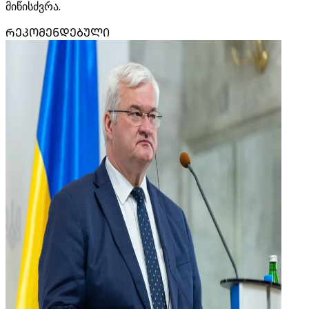
მიწისძვრა.
ᲠᲔᲙᲝᲛᲔᲜᲓᲔᲑᲣᲚᲘ