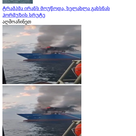
ტრამპმა ირანს მოუწოდა, ხელახლა გახსნას
ჰორმუზის სრუტე
აღმოაჩინეთ