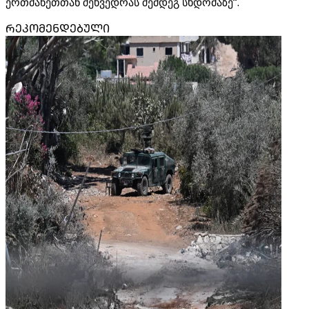
ერთმანეთთან შეხვედრას შემდეგ სხდომაზე“.
ᲠᲔᲙᲝᲛᲔᲜᲓᲔᲑᲣᲚᲘ