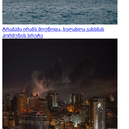
ტრამპმა ირანს მოუწოდა, ხელახლა გახსნას
ჰორმუზის სრუტე