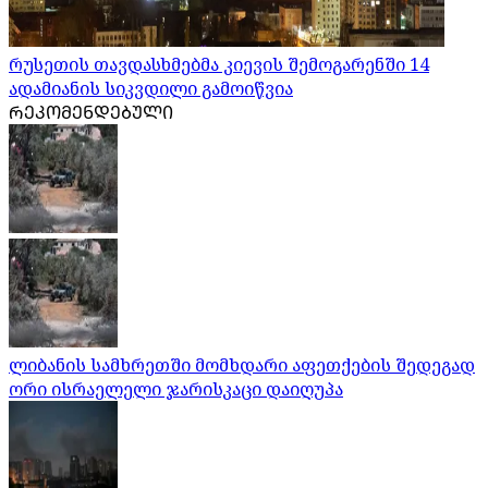
რუსეთის თავდასხმებმა კიევის შემოგარენში 14
ადამიანის სიკვდილი გამოიწვია
ᲠᲔᲙᲝᲛᲔᲜᲓᲔᲑᲣᲚᲘ
ლიბანის სამხრეთში მომხდარი აფეთქების შედეგად
ორი ისრაელელი ჯარისკაცი დაიღუპა