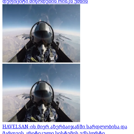
დეფიციტი მიწოდების რისკს ქმნის
HAVELSAN-ის მიერ აზერბაიჯანში სარდლობისა და
მართვის კრიტიკული სისტემის ექსპორტი