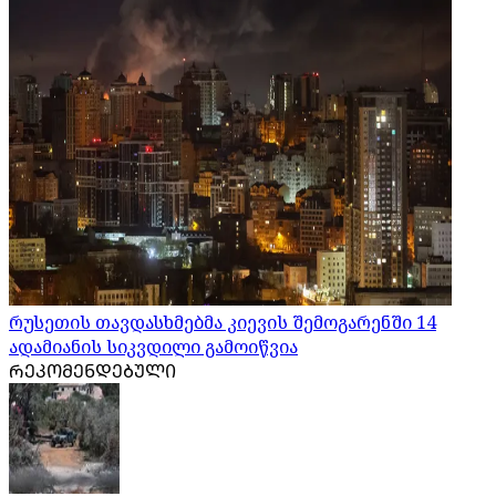
რუსეთის თავდასხმებმა კიევის შემოგარენში 14
ადამიანის სიკვდილი გამოიწვია
ᲠᲔᲙᲝᲛᲔᲜᲓᲔᲑᲣᲚᲘ