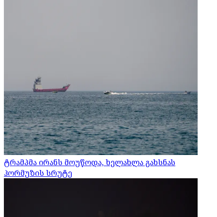
ტრამპმა ირანს მოუწოდა, ხელახლა გახსნას
ჰორმუზის სრუტე