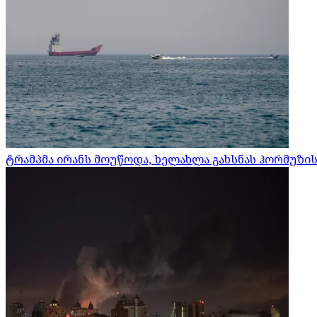
ტრამპმა ირანს მოუწოდა, ხელახლა გახსნას ჰორმუზი