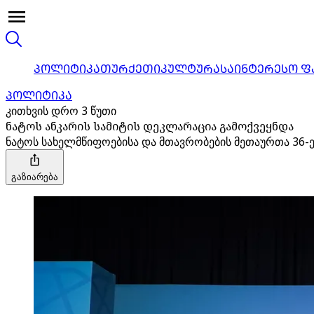
ᲞᲝᲚᲘᲢᲘᲙᲐ
ᲗᲣᲠᲥᲔᲗᲘ
ᲙᲣᲚᲢᲣᲠᲐ
ᲡᲐᲘᲜᲢᲔᲠᲔᲡᲝ Ფ
ᲞᲝᲚᲘᲢᲘᲙᲐ
კითხვის დრო 3 წუთი
ნატოს ანკარის სამიტის დეკლარაცია გამოქვეყნდა
ნატოს სახელმწიფოებისა და მთავრობების მეთაურთა 36-ე
გაზიარება