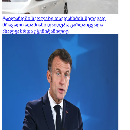
ტაილანდში სკოლაზე თავდასხმის შედეგად
მრავალი ადამიანი დაიღუპა; გარდაიცვალა
ახალგაზრდა ეჭვმიტანილიც