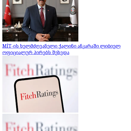
MİT-ის ხელმძღვანელი ქალინი ანკარაში ლიბიელ
ოფიციალურ პირებს შეხვდა