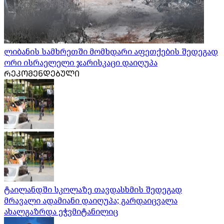
ლიბანის სამხრეთში მომხდარი აფეთქების შედეგად
ორი ისრაელელი ჯარისკაცი დაიღუპა
ᲠᲔᲙᲝᲛᲔᲜᲓᲔᲑᲣᲚᲘ
ტაილანდში სკოლაზე თავდასხმის შედეგად
მრავალი ადამიანი დაიღუპა; გარდაიცვალა
ახალგაზრდა ეჭვმიტანილიც