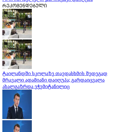
ᲠᲔᲙᲝᲛᲔᲜᲓᲔᲑᲣᲚᲘ
ტაილანდში სკოლაზე თავდასხმის შედეგად
მრავალი ადამიანი დაიღუპა; გარდაიცვალა
ახალგაზრდა ეჭვმიტანილიც