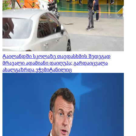
ტაილანდში სკოლაზე თავდასხმის შედეგად
მრავალი ადამიანი დაიღუპა; გარდაიცვალა
ახალგაზრდა ეჭვმიტანილიც