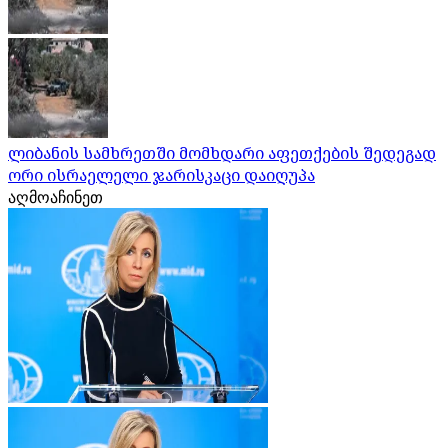
ლიბანის სამხრეთში მომხდარი აფეთქების შედეგად
ორი ისრაელელი ჯარისკაცი დაიღუპა
აღმოაჩინეთ