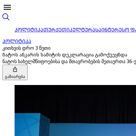
ᲞᲝᲚᲘᲢᲘᲙᲐ
ᲗᲣᲠᲥᲔᲗᲘ
ᲙᲣᲚᲢᲣᲠᲐ
ᲡᲐᲘᲜᲢᲔᲠᲔᲡᲝ Ფ
ᲞᲝᲚᲘᲢᲘᲙᲐ
კითხვის დრო 3 წუთი
ნატოს ანკარის სამიტის დეკლარაცია გამოქვეყნდა
ნატოს სახელმწიფოებისა და მთავრობების მეთაურთა 36-ე
გაზიარება