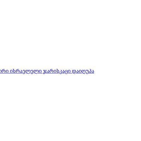
ორი ისრაელელი ჯარისკაცი დაიღუპა