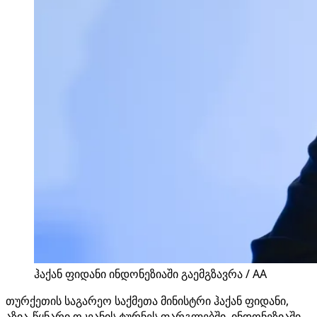
ჰაქან ფიდანი ინდონეზიაში გაემგზავრა / AA
თურქეთის საგარეო საქმეთა მინისტრი ჰაქან ფიდანი,
აზია-წყნარი ოკეანის ტურნეს ფარგლებში, ინდონეზიაში