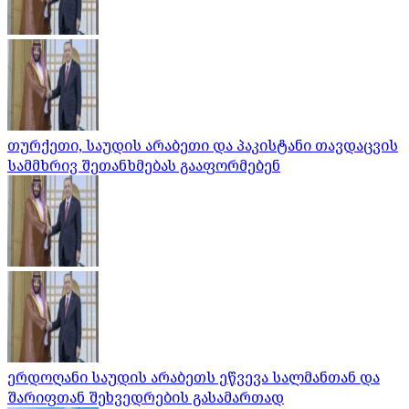
თურქეთი, საუდის არაბეთი და პაკისტანი თავდაცვის
სამმხრივ შეთანხმებას გააფორმებენ
ერდოღანი საუდის არაბეთს ეწვევა სალმანთან და
შარიფთან შეხვედრების გასამართად