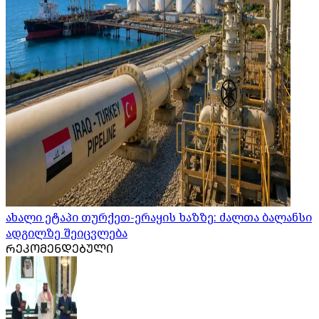
ახალი ეტაპი თურქეთ-ერაყის ხაზზე: ძალთა ბალანსი
ადგილზე შეიცვლება
ᲠᲔᲙᲝᲛᲔᲜᲓᲔᲑᲣᲚᲘ