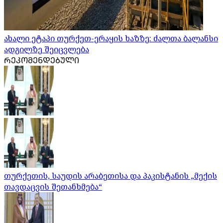
ახალი ეტაპი თურქეთ-ერაყის ხაზზე: ძალთა ბალანსი
ადგილზე შეიცვლება
ᲠᲔᲙᲝᲛᲔᲜᲓᲔᲑᲣᲚᲘ
თურქეთის, საუდის არაბეთისა და პაკისტანის „მექის
თავდაცვის შეთანხმება“