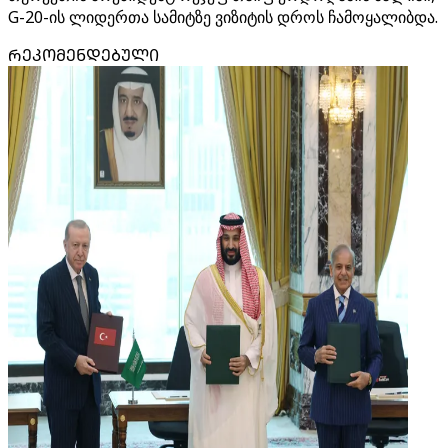
G-20-ის ლიდერთა სამიტზე ვიზიტის დროს ჩამოყალიბდა.
ᲠᲔᲙᲝᲛᲔᲜᲓᲔᲑᲣᲚᲘ