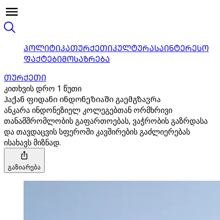
ᲞᲝᲚᲘᲢᲘᲙᲐ
ᲗᲣᲠᲥᲔᲗᲘ
ᲙᲣᲚᲢᲣᲠᲐ
ᲡᲐᲘᲜᲢᲔᲠᲔᲡᲝ
ᲤᲐᲥᲢᲔᲑᲘ
ᲛᲝᲡᲐᲖᲠᲔᲑᲐ
ᲗᲣᲠᲥᲔᲗᲘ
კითხვის დრო 1 წუთი
ჰაქან ფიდანი ინდონეზიაში გაემგზავრა
ანკარა ინდონეზიელ კოლეგებთან ორმხრივი
თანამშრომლობის გაფართოებას, ვაჭრობის გაზრდასა
და თავდაცვის სფეროში კავშირების გაძლიერებას
ისახავს მიზნად.
გაზიარება