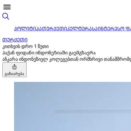
ᲞᲝᲚᲘᲢᲘᲙᲐ
ᲗᲣᲠᲥᲔᲗᲘ
ᲙᲣᲚᲢᲣᲠᲐ
ᲡᲐᲘᲜᲢᲔᲠᲔᲡᲝ Ფ
ᲗᲣᲠᲥᲔᲗᲘ
კითხვის დრო 1 წუთი
ჰაქან ფიდანი ინდონეზიაში გაემგზავრა
ანკარა ინდონეზიელ კოლეგებთან ორმხრივი თანამშრომლო
გაზიარება