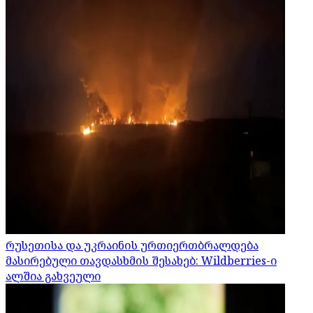
რუსეთისა და უკრაინის ურთიერთბრალდება
მასირებული თავდასხმის შესახებ: Wildberries-ი
ალშია გახვეული