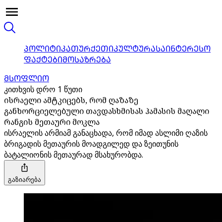
ᲞᲝᲚᲘᲢᲘᲙᲐ
ᲗᲣᲠᲥᲔᲗᲘ
ᲙᲣᲚᲢᲣᲠᲐ
ᲡᲐᲘᲜᲢᲔᲠᲔᲡᲝ
ᲤᲐᲥᲢᲔᲑᲘ
ᲛᲝᲡᲐᲖᲠᲔᲑᲐ
ᲛᲡᲝᲤᲚᲘᲝ
კითხვის დრო 1 წუთი
ისრაელი ამტკიცებს, რომ ღაზაზე
განხორციელებული თავდასხმისას ჰამასის მაღალი
რანგის მეთაური მოკლა
ისრაელის არმიამ განაცხადა, რომ იმად ასლიმი ღაზის
ბრიგადის მეთაურის მოადგილედ და ზეითუნის
ბატალიონის მეთაურად მსახურობდა.
გაზიარება