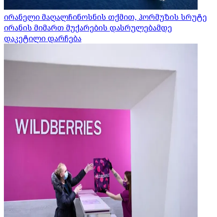
ირანელი მაღალჩინოსნის თქმით, ჰორმუზის სრუტე
ირანის მიმართ მუქარების დასრულებამდე
დაკეტილი დარჩება