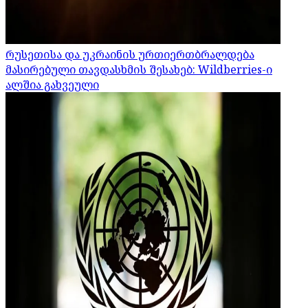
რუსეთისა და უკრაინის ურთიერთბრალდება
მასირებული თავდასხმის შესახებ: Wildberries-ი
ალშია გახვეული