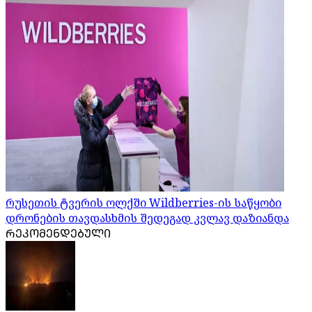
რუსეთის ტვერის ოლქში Wildberries-ის საწყობი
დრონების თავდასხმის შედეგად კვლავ დაზიანდა
ᲠᲔᲙᲝᲛᲔᲜᲓᲔᲑᲣᲚᲘ