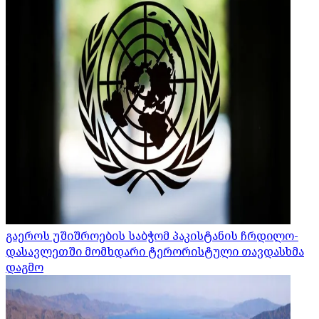
გაეროს უშიშროების საბჭომ პაკისტანის ჩრდილო-
დასავლეთში მომხდარი ტერორისტული თავდასხმა
დაგმო