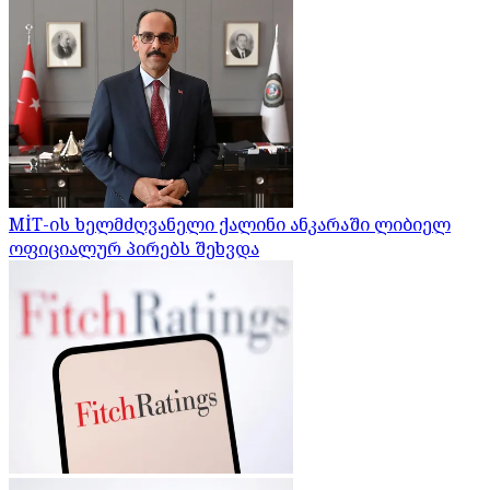
MİT-ის ხელმძღვანელი ქალინი ანკარაში ლიბიელ
ოფიციალურ პირებს შეხვდა