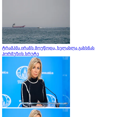
ტრამპმა ირანს მოუწოდა, ხელახლა გახსნას
ჰორმუზის სრუტე