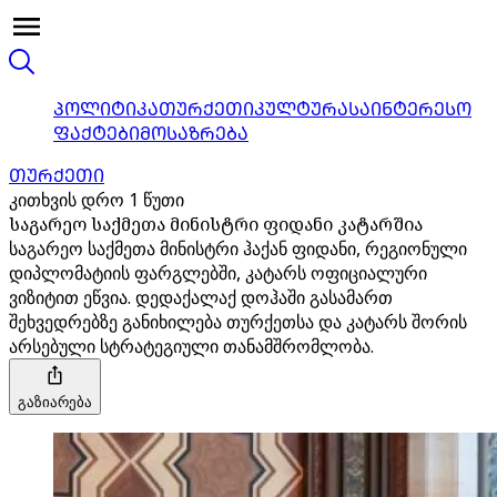
ᲞᲝᲚᲘᲢᲘᲙᲐ
ᲗᲣᲠᲥᲔᲗᲘ
ᲙᲣᲚᲢᲣᲠᲐ
ᲡᲐᲘᲜᲢᲔᲠᲔᲡᲝ
ᲤᲐᲥᲢᲔᲑᲘ
ᲛᲝᲡᲐᲖᲠᲔᲑᲐ
ᲗᲣᲠᲥᲔᲗᲘ
კითხვის დრო 1 წუთი
საგარეო საქმეთა მინისტრი ფიდანი კატარშია
საგარეო საქმეთა მინისტრი ჰაქან ფიდანი, რეგიონული
დიპლომატიის ფარგლებში, კატარს ოფიციალური
ვიზიტით ეწვია. დედაქალაქ დოჰაში გასამართ
შეხვედრებზე განიხილება თურქეთსა და კატარს შორის
არსებული სტრატეგიული თანამშრომლობა.
გაზიარება