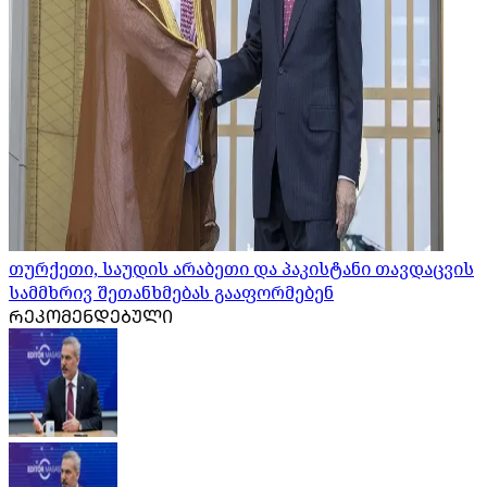
თურქეთი, საუდის არაბეთი და პაკისტანი თავდაცვის
სამმხრივ შეთანხმებას გააფორმებენ
ᲠᲔᲙᲝᲛᲔᲜᲓᲔᲑᲣᲚᲘ