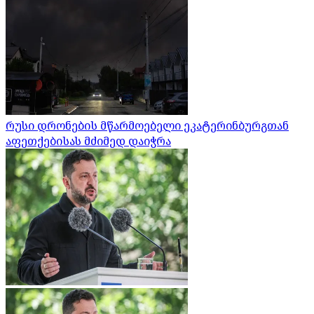
რუსი დრონების მწარმოებელი ეკატერინბურგთან
აფეთქებისას მძიმედ დაიჭრა