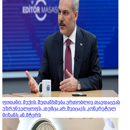
ფიდანი: მექის შეთანხმება ერთობლივ თავდაცვას
უზრუნველყოფს, თუმცა არ შეიცავს კონკრეტულ
მიზანს ან მტერს