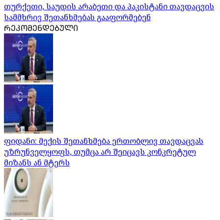
თურქეთი, საუდის არაბეთი და პაკისტანი თავდაცვის
სამმხრივ შეთანხმებას გააფორმებენ
ᲠᲔᲙᲝᲛᲔᲜᲓᲔᲑᲣᲚᲘ
ფიდანი: მექის შეთანხმება ერთობლივ თავდაცვას
უზრუნველყოფს, თუმცა არ შეიცავს კონკრეტულ
მიზანს ან მტერს