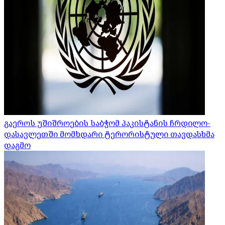
გაეროს უშიშროების საბჭომ პაკისტანის ჩრდილო-
დასავლეთში მომხდარი ტერორისტული თავდასხმა
დაგმო