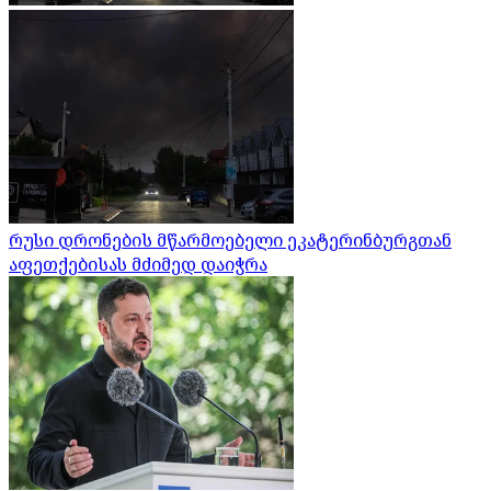
რუსი დრონების მწარმოებელი ეკატერინბურგთან
აფეთქებისას მძიმედ დაიჭრა