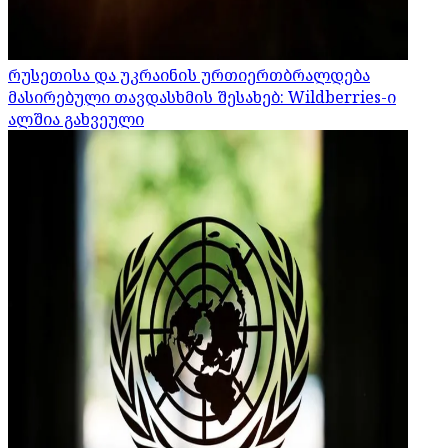
რუსეთისა და უკრაინის ურთიერთბრალდება
მასირებული თავდასხმის შესახებ: Wildberries-ი
ალშია გახვეული