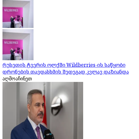
რუსეთის ტვერის ოლქში Wildberries-ის საწყობი
დრონების თავდასხმის შედეგად კვლავ დაზიანდა
აღმოაჩინეთ