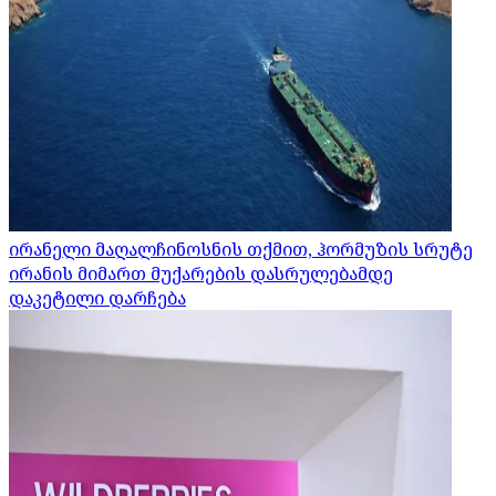
ირანელი მაღალჩინოსნის თქმით, ჰორმუზის სრუტე
ირანის მიმართ მუქარების დასრულებამდე
დაკეტილი დარჩება