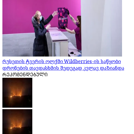
რუსეთის ტვერის ოლქში Wildberries-ის საწყობი
დრონების თავდასხმის შედეგად კვლავ დაზიანდა
ᲠᲔᲙᲝᲛᲔᲜᲓᲔᲑᲣᲚᲘ