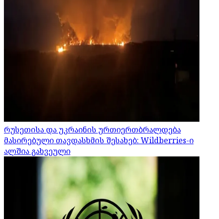
რუსეთისა და უკრაინის ურთიერთბრალდება
მასირებული თავდასხმის შესახებ: Wildberries-ი
ალშია გახვეული