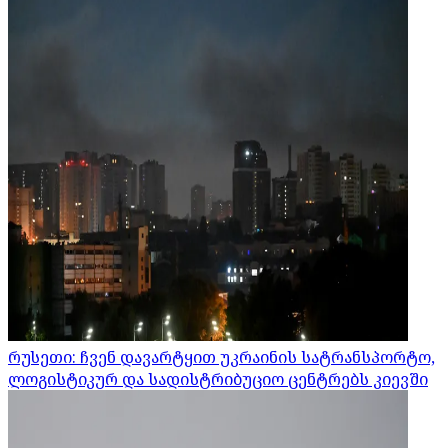
რუსეთი: ჩვენ დავარტყით უკრაინის სატრანსპორტო,
ლოგისტიკურ და სადისტრიბუციო ცენტრებს კიევში