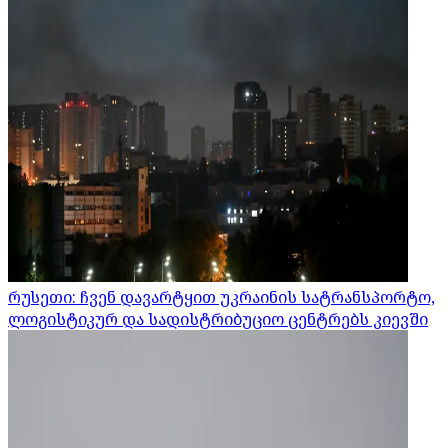
რუსეთი: ჩვენ დავარტყით უკრაინის სატრანსპორტო,
ლოგისტიკურ და სადისტრიბუციო ცენტრებს კიევში