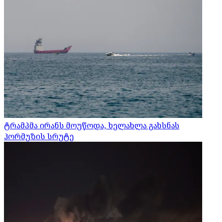
ტრამპმა ირანს მოუწოდა, ხელახლა გახსნას
ჰორმუზის სრუტე