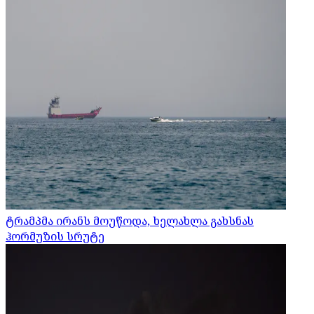
ტრამპმა ირანს მოუწოდა, ხელახლა გახსნას
ჰორმუზის სრუტე