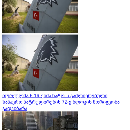
თურქულმა F-16-ებმა ნატო-ს გაძლიერებული
საჰაერო პატრულირების 72-ე ბლოკის მორიგეობა
გადაიბარა