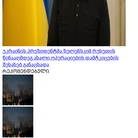
უკრაინის პრეზიდენტმა ზელენსკიმ რუსეთის
წინააღმდეგ ახალი ოპერაციების დამტკიცების
შესახებ განაცხადა
ᲠᲔᲙᲝᲛᲔᲜᲓᲔᲑᲣᲚᲘ