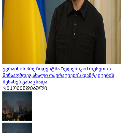
უკრაინის პრეზიდენტმა ზელენსკიმ რუსეთის
წინააღმდეგ ახალი ოპერაციების დამტკიცების
შესახებ განაცხადა
ᲠᲔᲙᲝᲛᲔᲜᲓᲔᲑᲣᲚᲘ