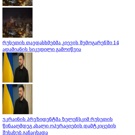
რუსეთის თავდასხმებმა კიევის შემოგარენში 14
ადამიანის სიკვდილი გამოიწვია
უკრაინის პრეზიდენტმა ზელენსკიმ რუსეთის
წინააღმდეგ ახალი ოპერაციების დამტკიცების
შესახებ განაცხადა