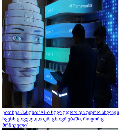
კითხვა-პასუხი: 'AI-ი სულ უფრო და უფრო ახლავს
ჩვენს ყოველდღიურ ცხოვრებაში, როგორც
მრჩეველი'