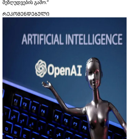
შეზღუდვების გამო.“
ᲠᲔᲙᲝᲛᲔᲜᲓᲔᲑᲣᲚᲘ