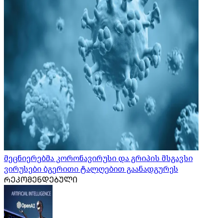
მეცნიერებმა კორონავირუსი და გრიპის მსგავსი
ვირუსები ბგერითი ტალღებით გაანადგურეს
ᲠᲔᲙᲝᲛᲔᲜᲓᲔᲑᲣᲚᲘ