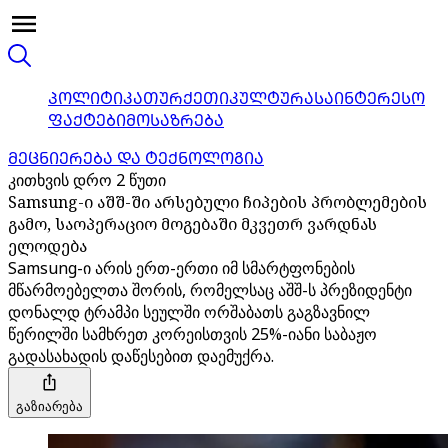
ᲞᲝᲚᲘᲢᲘᲙᲐ
ᲗᲣᲠᲥᲔᲗᲘ
ᲙᲣᲚᲢᲣᲠᲐ
ᲡᲐᲘᲜᲢᲔᲠᲔᲡᲝ
ᲤᲐᲥᲢᲔᲑᲘ
ᲛᲝᲡᲐᲖᲠᲔᲑᲐ
ᲛᲔᲪᲜᲘᲔᲠᲔᲑᲐ ᲓᲐ ᲢᲔᲥᲜᲝᲚᲝᲒᲘᲐ
კითხვის დრო 2 წუთი
Samsung-ი აშშ-ში არსებული ჩიპების პრობლემების
გამო, საოპერაციო მოგებაში მკვეთრ ვარდნას
ელოდება
Samsung-ი არის ერთ-ერთი იმ სმარტფონების
მწარმოებელთა შორის, რომელსაც აშშ-ს პრეზიდენტი
დონალდ ტრამპი სეულში ორშაბათს გაგზავნილ
წერილში სამხრეთ კორეისთვის 25%-იანი საბაჟო
გადასახადის დაწესებით დაემუქრა.
გაზიარება