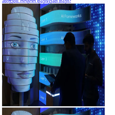
ანიჭებს: როგორ დავიცვათ თავი?