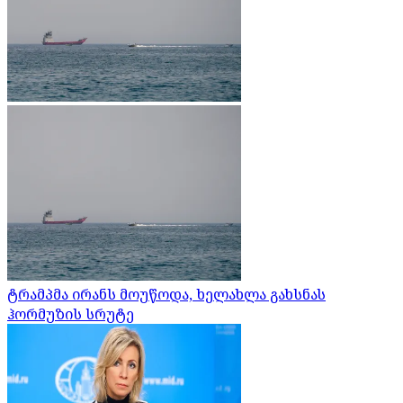
ტრამპმა ირანს მოუწოდა, ხელახლა გახსნას
ჰორმუზის სრუტე