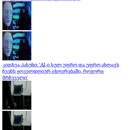
კითხვა-პასუხი: 'AI-ი სულ უფრო და უფრო ახლავს
ჩვენს ყოველდღიურ ცხოვრებაში, როგორც
მრჩეველი'