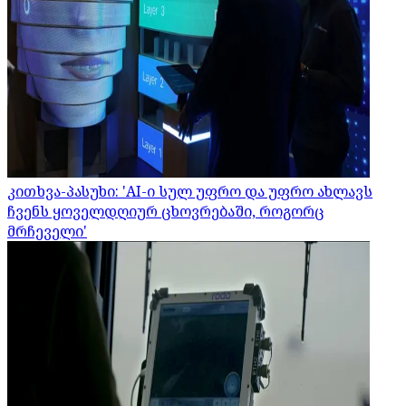
კითხვა-პასუხი: 'AI-ი სულ უფრო და უფრო ახლავს
ჩვენს ყოველდღიურ ცხოვრებაში, როგორც
მრჩეველი'