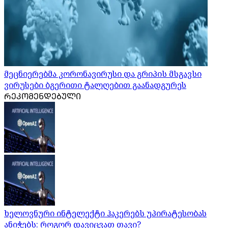
მეცნიერებმა კორონავირუსი და გრიპის მსგავსი
ვირუსები ბგერითი ტალღებით გაანადგურეს
ᲠᲔᲙᲝᲛᲔᲜᲓᲔᲑᲣᲚᲘ
ხელოვნური ინტელექტი ჰაკერებს უპირატესობას
ანიჭებს: როგორ დავიცვათ თავი?