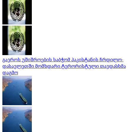
გაეროს უშიშროების საბჭომ პაკისტანის ჩრდილო-
დასავლეთში მომხდარი ტერორისტული თავდასხმა
დაგმო