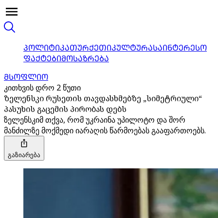
ᲞᲝᲚᲘᲢᲘᲙᲐ
ᲗᲣᲠᲥᲔᲗᲘ
ᲙᲣᲚᲢᲣᲠᲐ
ᲡᲐᲘᲜᲢᲔᲠᲔᲡᲝ
ᲤᲐᲥᲢᲔᲑᲘ
ᲛᲝᲡᲐᲖᲠᲔᲑᲐ
ᲛᲡᲝᲤᲚᲘᲝ
კითხვის დრო 2 წუთი
ზელენსკი რუსეთის თავდასხმებზე „სიმეტრიული“
პასუხის გაცემის პირობას დებს
ზელენსკიმ თქვა, რომ უკრაინა უპილოტო და შორ
მანძილზე მოქმედი იარაღის წარმოებას გააფართოებს.
გაზიარება