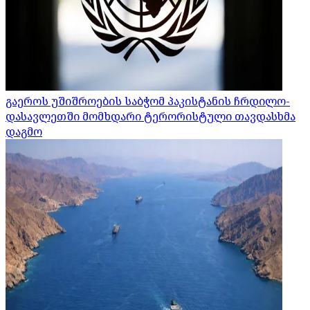
გაეროს უშიშროების საბჭომ პაკისტანის ჩრდილო-
დასავლეთში მომხდარი ტერორისტული თავდასხმა
დაგმო