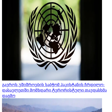
გაეროს უშიშროების საბჭომ პაკისტანის ჩრდილო-
დასავლეთში მომხდარი ტერორისტული თავდასხმა
დაგმო