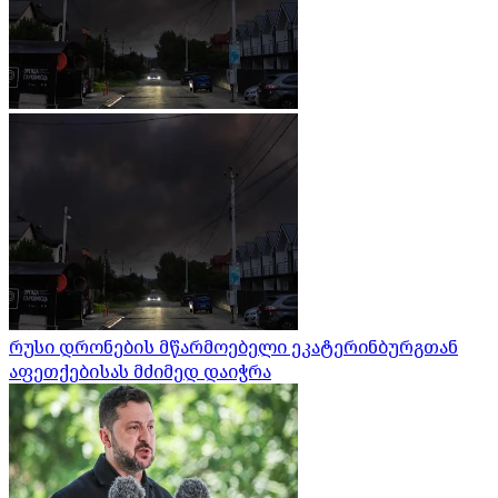
რუსი დრონების მწარმოებელი ეკატერინბურგთან
აფეთქებისას მძიმედ დაიჭრა