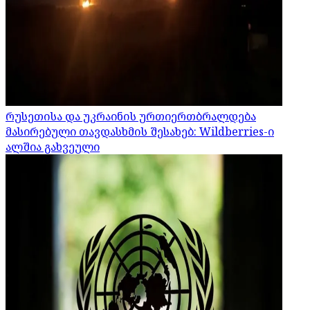
რუსეთისა და უკრაინის ურთიერთბრალდება
მასირებული თავდასხმის შესახებ: Wildberries-ი
ალშია გახვეული