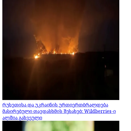
რუსეთისა და უკრაინის ურთიერთბრალდება
მასირებული თავდასხმის შესახებ: Wildberries-ი
ალშია გახვეული