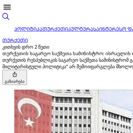
ᲞᲝᲚᲘᲢᲘᲙᲐ
ᲗᲣᲠᲥᲔᲗᲘ
ᲙᲣᲚᲢᲣᲠᲐ
ᲡᲐᲘᲜᲢᲔᲠᲔᲡᲝ Ფ
ᲗᲣᲠᲥᲔᲗᲘ
კითხვის დრო 2 წუთი
თურქეთის საგარეო საქმეთა სამინისტრო: ისრაელის
თურქეთის რესპუბლიკის საგარეო საქმეთა სამინისტრომ გ
მილიტარისტული პოლიტიკა“ არ შემოიფარგლება მხოლო
გაზიარება