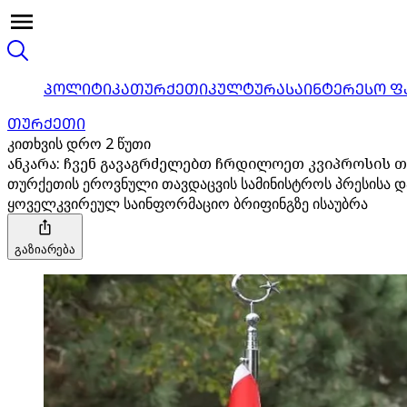
ᲞᲝᲚᲘᲢᲘᲙᲐ
ᲗᲣᲠᲥᲔᲗᲘ
ᲙᲣᲚᲢᲣᲠᲐ
ᲡᲐᲘᲜᲢᲔᲠᲔᲡᲝ Ფ
ᲗᲣᲠᲥᲔᲗᲘ
კითხვის დრო 2 წუთი
ანკარა: ჩვენ გავაგრძელებთ ჩრდილოეთ კვიპროსის 
თურქეთის ეროვნული თავდაცვის სამინისტროს პრესისა დ
ყოველკვირეულ საინფორმაციო ბრიფინგზე ისაუბრა
გაზიარება