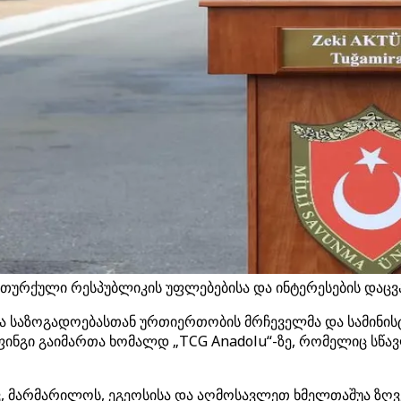
თურქული რესპუბლიკის უფლებებისა და ინტერესების დაცვ
ა საზოგადოებასთან ურთიერთობის მრჩეველმა და სამინის
ნგი გაიმართა ხომალდ „TCG Anadolu“-ზე, რომელიც სწავლე
, მარმარილოს, ეგეოსისა და აღმოსავლეთ ხმელთაშუა ზღვებ