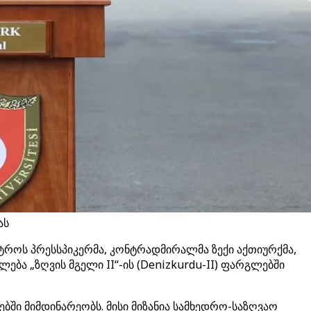
ას
ტროს პრესსპიკერმა, კონტრადმირალმა ზექი აქთიურქმა,
ბა „ზღვის მგელი II“-ის (Denizkurdu-II) ფარგლებში
ში მიმდინარეობს. მისი მიზანია სამხედრო-საზღვაო