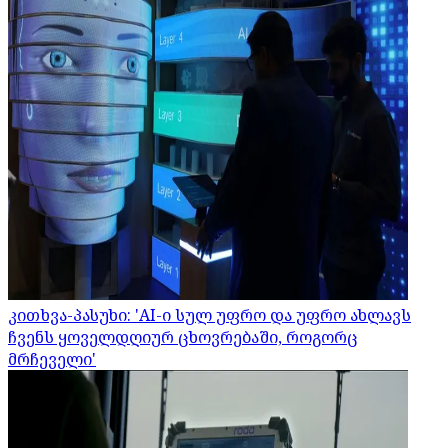
კითხვა-პასუხი: 'AI-ი სულ უფრო და უფრო ახლავს
ჩვენს ყოველდღიურ ცხოვრებაში, როგორც
მრჩეველი'