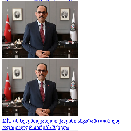
MİT-ის ხელმძღვანელი ქალინი ანკარაში ლიბიელ
ოფიციალურ პირებს შეხვდა