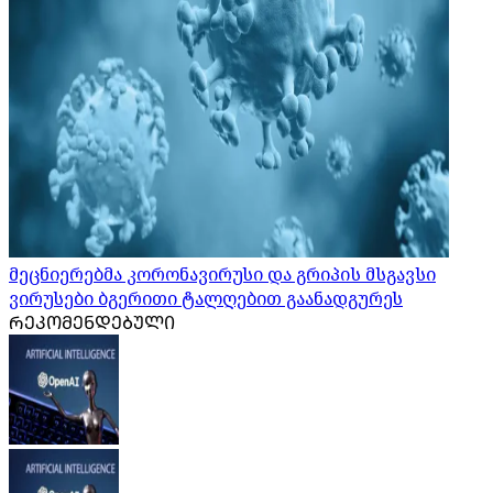
მეცნიერებმა კორონავირუსი და გრიპის მსგავსი
ვირუსები ბგერითი ტალღებით გაანადგურეს
ᲠᲔᲙᲝᲛᲔᲜᲓᲔᲑᲣᲚᲘ