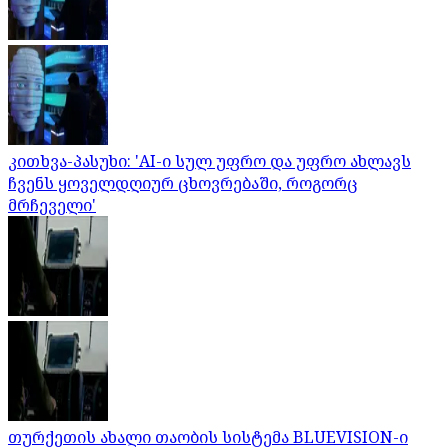
კითხვა-პასუხი: 'AI-ი სულ უფრო და უფრო ახლავს
ჩვენს ყოველდღიურ ცხოვრებაში, როგორც
მრჩეველი'
თურქეთის ახალი თაობის სისტემა BLUEVISION-ი