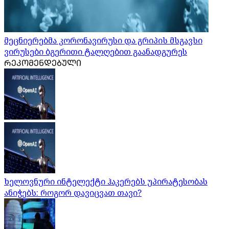
მეცნიერებმა კორონავირუსი და გრიპის მსგავსი
ვირუსები ბგერითი ტალღებით გაანადგურეს
ᲠᲔᲙᲝᲛᲔᲜᲓᲔᲑᲣᲚᲘ
ხელოვნური ინტელექტი ჰაკერებს უპირატესობას
ანიჭებს: როგორ დავიცვათ თავი?