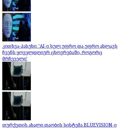
კითხვა-პასუხი: 'AI-ი სულ უფრო და უფრო ახლავს
ჩვენს ყოველდღიურ ცხოვრებაში, როგორც
მრჩეველი'
თურქეთის ახალი თაობის სისტემა BLUEVISION-ი