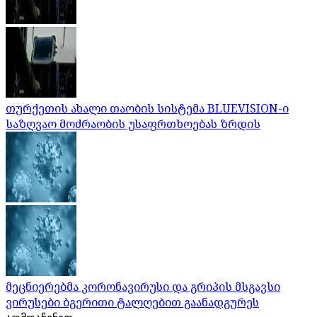
თურქეთის ახალი თაობის სისტემა BLUEVISION-ი
საზღვაო მოძრაობის უსაფრთხოებას ზრდის
მეცნიერებმა კორონავირუსი და გრიპის მსგავსი
ვირუსები ბგერითი ტალღებით გაანადგურეს