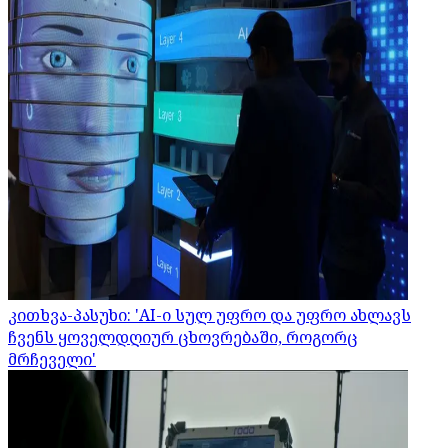
კითხვა-პასუხი: 'AI-ი სულ უფრო და უფრო ახლავს
ჩვენს ყოველდღიურ ცხოვრებაში, როგორც
მრჩეველი'