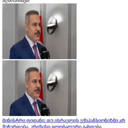
აღმოაჩინეთ
მინისტრი ფიდანი: თუ ისრაელის ექსპანსიონიზმი არ
შეჩერდება, კრიზისი გლობალური გახდება