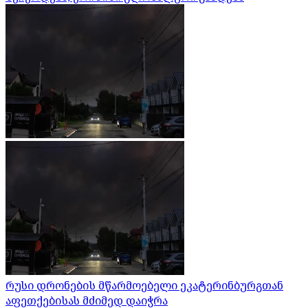
რუსი დრონების მწარმოებელი ეკატერინბურგთან
აფეთქებისას მძიმედ დაიჭრა