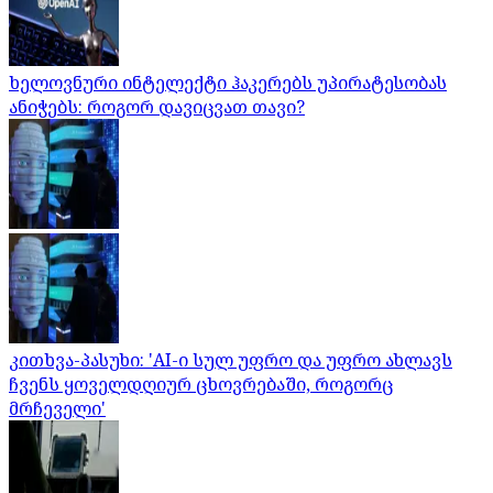
ხელოვნური ინტელექტი ჰაკერებს უპირატესობას
ანიჭებს: როგორ დავიცვათ თავი?
კითხვა-პასუხი: 'AI-ი სულ უფრო და უფრო ახლავს
ჩვენს ყოველდღიურ ცხოვრებაში, როგორც
მრჩეველი'