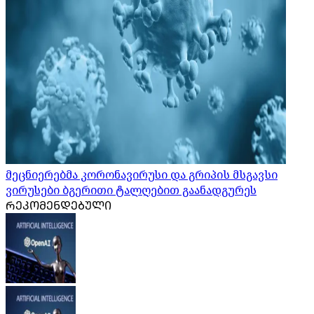
მეცნიერებმა კორონავირუსი და გრიპის მსგავსი
ვირუსები ბგერითი ტალღებით გაანადგურეს
ᲠᲔᲙᲝᲛᲔᲜᲓᲔᲑᲣᲚᲘ