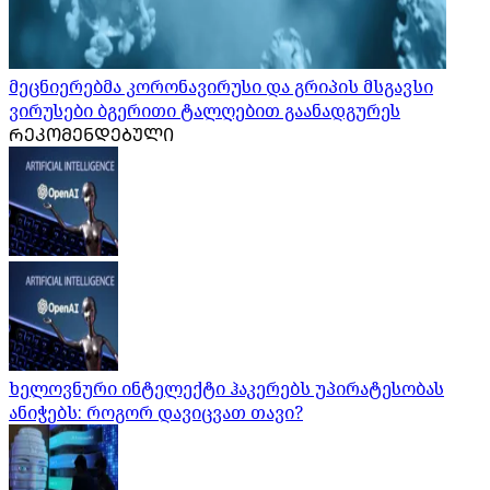
მეცნიერებმა კორონავირუსი და გრიპის მსგავსი
ვირუსები ბგერითი ტალღებით გაანადგურეს
ᲠᲔᲙᲝᲛᲔᲜᲓᲔᲑᲣᲚᲘ
ხელოვნური ინტელექტი ჰაკერებს უპირატესობას
ანიჭებს: როგორ დავიცვათ თავი?