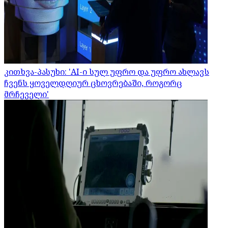
კითხვა-პასუხი: 'AI-ი სულ უფრო და უფრო ახლავს
ჩვენს ყოველდღიურ ცხოვრებაში, როგორც
მრჩეველი'