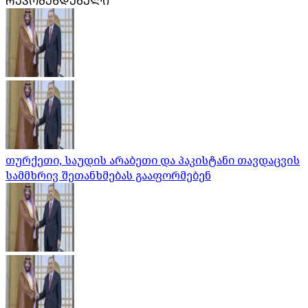
ᲠᲔᲙᲝᲛᲔᲜᲓᲔᲑᲣᲚᲘ
თურქეთი, საუდის არაბეთი და პაკისტანი თავდაცვის
სამმხრივ შეთანხმებას გააფორმებენ