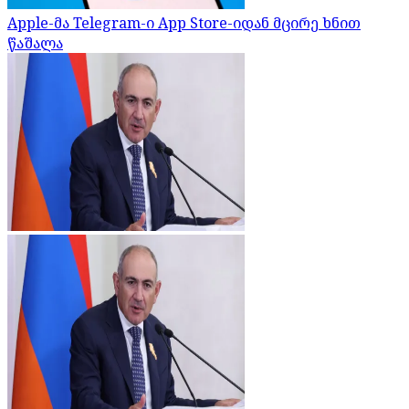
Apple-მა Telegram-ი App Store-იდან მცირე ხნით
წაშალა