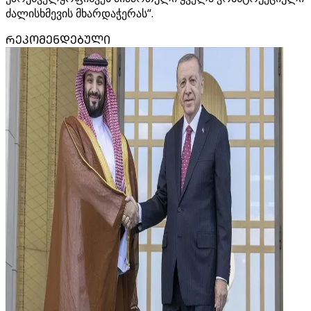
ძალისხმევის მხარდაჭერას“.
ᲠᲔᲙᲝᲛᲔᲜᲓᲔᲑᲣᲚᲘ