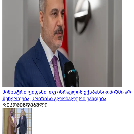
მინისტრი ფიდანი: თუ ისრაელის ექსპანსიონიზმი არ
შეჩერდება, კრიზისი გლობალური გახდება
ᲠᲔᲙᲝᲛᲔᲜᲓᲔᲑᲣᲚᲘ