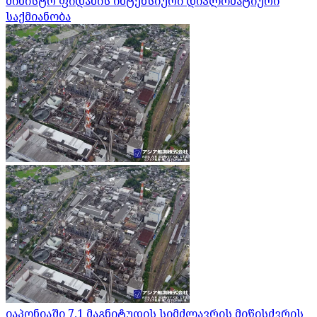
მინისტრ ფიდანის ინტენსიური დიპლომატიური
საქმიანობა
იაპონიაში 7,1 მაგნიტუდის სიმძლავრის მიწისძვრის