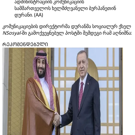
ადმინისტრაციის კომუნიკაციის
სამმართველოს ხელმძღვანელი ბურჰანეთინ
დურანი. (AA)
კომუნიკაციების დირექტორმა დურანმა სოციალურ ქსელ
NSosyal-
ში გამოქვეყნებულ პოსტში შემდეგი რამ აღნიშნა:
ᲠᲔᲙᲝᲛᲔᲜᲓᲔᲑᲣᲚᲘ