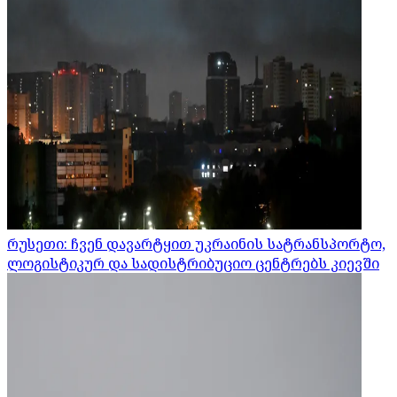
რუსეთი: ჩვენ დავარტყით უკრაინის სატრანსპორტო,
ლოგისტიკურ და სადისტრიბუციო ცენტრებს კიევში