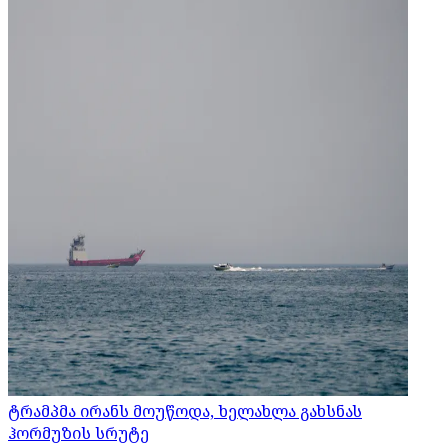
ტრამპმა ირანს მოუწოდა, ხელახლა გახსნას
ჰორმუზის სრუტე