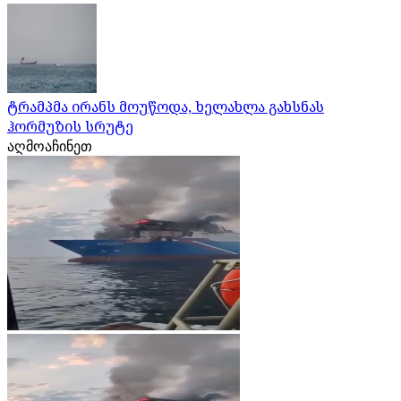
ტრამპმა ირანს მოუწოდა, ხელახლა გახსნას
ჰორმუზის სრუტე
აღმოაჩინეთ