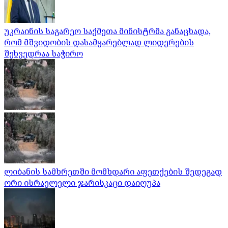
უკრაინის საგარეო საქმეთა მინისტრმა განაცხადა,
რომ მშვიდობის დასამყარებლად ლიდერების
შეხვედრაა საჭირო
ლიბანის სამხრეთში მომხდარი აფეთქების შედეგად
ორი ისრაელელი ჯარისკაცი დაიღუპა