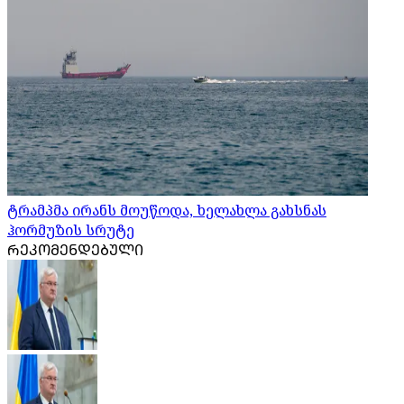
ტრამპმა ირანს მოუწოდა, ხელახლა გახსნას
ჰორმუზის სრუტე
ᲠᲔᲙᲝᲛᲔᲜᲓᲔᲑᲣᲚᲘ