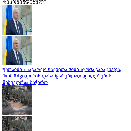
ᲠᲔᲙᲝᲛᲔᲜᲓᲔᲑᲣᲚᲘ
უკრაინის საგარეო საქმეთა მინისტრმა განაცხადა,
რომ მშვიდობის დასამყარებლად ლიდერების
შეხვედრაა საჭირო