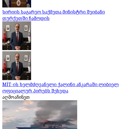
სირიის საგარეო საქმეთა მინისტრი შეიბანი
თურქეთში ჩამოდის
MİT-ის ხელმძღვანელი ქალინი ანკარაში ლიბიელ
ოფიციალურ პირებს შეხვდა
აღმოაჩინეთ