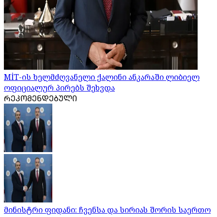
MİT-ის ხელმძღვანელი ქალინი ანკარაში ლიბიელ
ოფიციალურ პირებს შეხვდა
ᲠᲔᲙᲝᲛᲔᲜᲓᲔᲑᲣᲚᲘ
მინისტრი ფიდანი: ჩვენსა და სირიას შორის საერთო