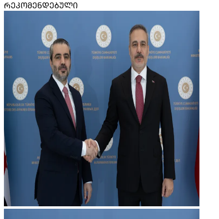
ᲠᲔᲙᲝᲛᲔᲜᲓᲔᲑᲣᲚᲘ