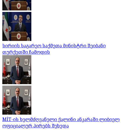
სირიის საგარეო საქმეთა მინისტრი შეიბანი
თურქეთში ჩამოდის
MİT-ის ხელმძღვანელი ქალინი ანკარაში ლიბიელ
ოფიციალურ პირებს შეხვდა