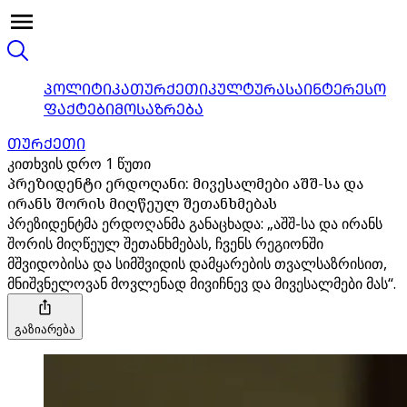
ᲞᲝᲚᲘᲢᲘᲙᲐ
ᲗᲣᲠᲥᲔᲗᲘ
ᲙᲣᲚᲢᲣᲠᲐ
ᲡᲐᲘᲜᲢᲔᲠᲔᲡᲝ
ᲤᲐᲥᲢᲔᲑᲘ
ᲛᲝᲡᲐᲖᲠᲔᲑᲐ
ᲗᲣᲠᲥᲔᲗᲘ
კითხვის დრო 1 წუთი
პრეზიდენტი ერდოღანი: მივესალმები აშშ-სა და
ირანს შორის მიღწეულ შეთანხმებას
პრეზიდენტმა ერდოღანმა განაცხადა: „აშშ-სა და ირანს
შორის მიღწეულ შეთანხმებას, ჩვენს რეგიონში
მშვიდობისა და სიმშვიდის დამყარების თვალსაზრისით,
მნიშვნელოვან მოვლენად მივიჩნევ და მივესალმები მას“.
გაზიარება