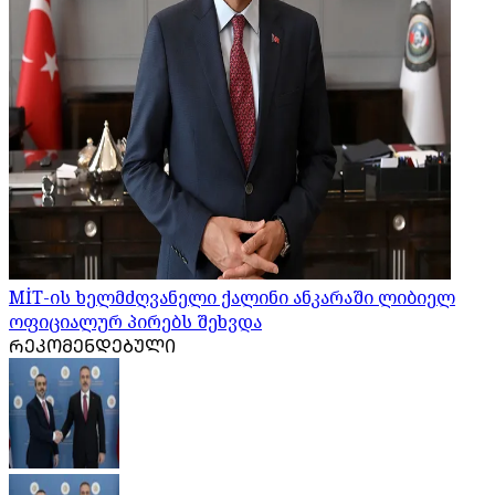
MİT-ის ხელმძღვანელი ქალინი ანკარაში ლიბიელ
ოფიციალურ პირებს შეხვდა
ᲠᲔᲙᲝᲛᲔᲜᲓᲔᲑᲣᲚᲘ