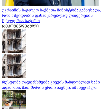
უკრაინის საგარეო საქმეთა მინისტრმა განაცხადა,
რომ მშვიდობის დასამყარებლად ლიდერების
შეხვედრაა საჭირო
ᲠᲔᲙᲝᲛᲔᲜᲓᲔᲑᲣᲚᲘ
რუსულმა თავდასხმებმა კიევის მახლობლად სამი
ადამიანი, მათ შორის ერთი ბავშვი, იმსხვერპლა