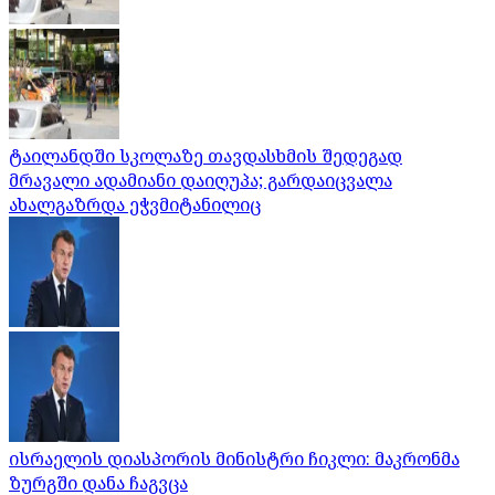
ტაილანდში სკოლაზე თავდასხმის შედეგად
მრავალი ადამიანი დაიღუპა; გარდაიცვალა
ახალგაზრდა ეჭვმიტანილიც
ისრაელის დიასპორის მინისტრი ჩიკლი: მაკრონმა
ზურგში დანა ჩაგვცა