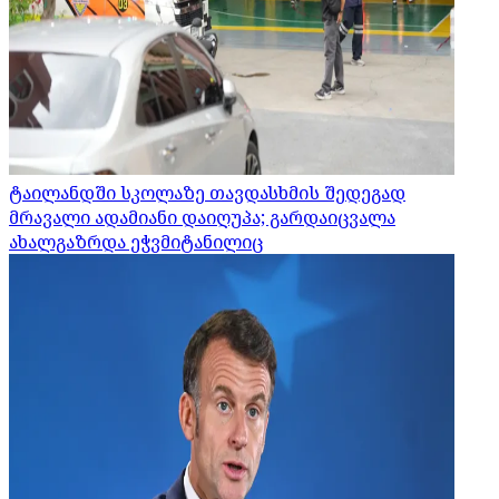
ტაილანდში სკოლაზე თავდასხმის შედეგად
მრავალი ადამიანი დაიღუპა; გარდაიცვალა
ახალგაზრდა ეჭვმიტანილიც