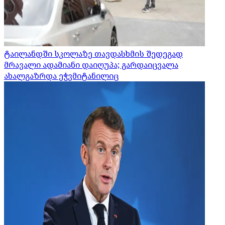
ტაილანდში სკოლაზე თავდასხმის შედეგად
მრავალი ადამიანი დაიღუპა; გარდაიცვალა
ახალგაზრდა ეჭვმიტანილიც