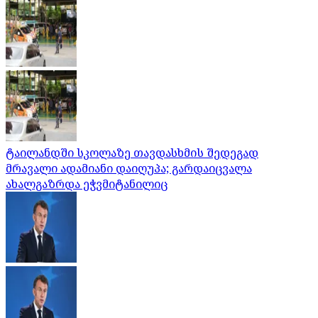
ტაილანდში სკოლაზე თავდასხმის შედეგად
მრავალი ადამიანი დაიღუპა; გარდაიცვალა
ახალგაზრდა ეჭვმიტანილიც