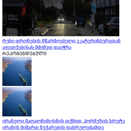
რუსი დრონების მწარმოებელი ეკატერინბურგთან
აფეთქებისას მძიმედ დაიჭრა
ᲠᲔᲙᲝᲛᲔᲜᲓᲔᲑᲣᲚᲘ
ირანელი მაღალჩინოსნის თქმით, ჰორმუზის სრუტე
ირანის მიმართ მუქარების დასრულებამდე