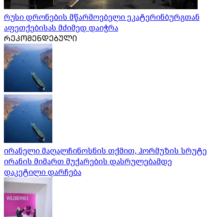
რუსი დრონების მწარმოებელი ეკატერინბურგთან
აფეთქებისას მძიმედ დაიჭრა
ᲠᲔᲙᲝᲛᲔᲜᲓᲔᲑᲣᲚᲘ
ირანელი მაღალჩინოსნის თქმით, ჰორმუზის სრუტე
ირანის მიმართ მუქარების დასრულებამდე
დაკეტილი დარჩება