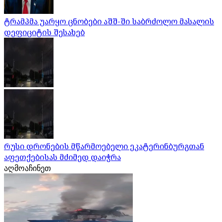
ტრამპმა უარყო ცნობები აშშ-ში საბრძოლო მასალის
დეფიციტის შესახებ
რუსი დრონების მწარმოებელი ეკატერინბურგთან
აფეთქებისას მძიმედ დაიჭრა
აღმოაჩინეთ