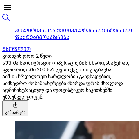
ᲞᲝᲚᲘᲢᲘᲙᲐ
ᲗᲣᲠᲥᲔᲗᲘ
ᲙᲣᲚᲢᲣᲠᲐ
ᲡᲐᲘᲜᲢᲔᲠᲔᲡᲝ
ᲤᲐᲥᲢᲔᲑᲘ
ᲛᲝᲡᲐᲖᲠᲔᲑᲐ
ᲛᲡᲝᲤᲚᲘᲝ
კითხვის დრო 2 წუთი
აშშ-მა საიმიგრაციო ოპერაციების მხარდასაჭერად
ფლორიდაში 200 საზღვაო ქვეითი გაგზავნა
აშშ-ის ჩრდილოეთ სარდლობის განცხადებით,
სამხედრო მოსამსახურეები მხარდაჭერას მხოლოდ
ადმინისტრაციულ და ლოგისტიკურ საკითხებში
უზრუნველყოფენ.
გაზიარება