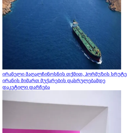
ირანელი მაღალჩინოსნის თქმით, ჰორმუზის სრუტე
ირანის მიმართ მუქარების დასრულებამდე
დაკეტილი დარჩება