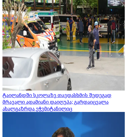
ტაილანდში სკოლაზე თავდასხმის შედეგად
მრავალი ადამიანი დაიღუპა; გარდაიცვალა
ახალგაზრდა ეჭვმიტანილიც