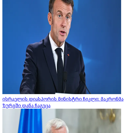
ისრაელის დიასპორის მინისტრი ჩიკლი: მაკრონმა
ზურგში დანა ჩაგვცა