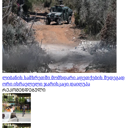
ლიბანის სამხრეთში მომხდარი აფეთქების შედეგად
ორი ისრაელელი ჯარისკაცი დაიღუპა
ᲠᲔᲙᲝᲛᲔᲜᲓᲔᲑᲣᲚᲘ