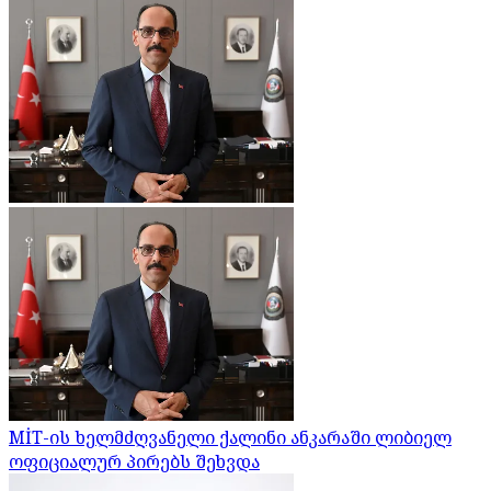
MİT-ის ხელმძღვანელი ქალინი ანკარაში ლიბიელ
ოფიციალურ პირებს შეხვდა