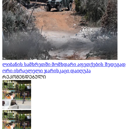
ლიბანის სამხრეთში მომხდარი აფეთქების შედეგად
ორი ისრაელელი ჯარისკაცი დაიღუპა
ᲠᲔᲙᲝᲛᲔᲜᲓᲔᲑᲣᲚᲘ