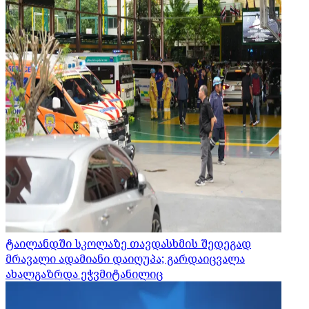
ტაილანდში სკოლაზე თავდასხმის შედეგად
მრავალი ადამიანი დაიღუპა; გარდაიცვალა
ახალგაზრდა ეჭვმიტანილიც