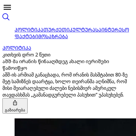
ᲞᲝᲚᲘᲢᲘᲙᲐ
ᲗᲣᲠᲥᲔᲗᲘ
ᲙᲣᲚᲢᲣᲠᲐ
ᲡᲐᲘᲜᲢᲔᲠᲔᲡᲝ
ᲤᲐᲥᲢᲔᲑᲘ
ᲛᲝᲡᲐᲖᲠᲔᲑᲐ
ᲞᲝᲚᲘᲢᲘᲙᲐ
კითხვის დრო 2 წუთი
აშშ-მა ირანის წინააღმდეგ ახალი იერიშები
წამოიწყო
აშშ-ის არმიამ განაცხადა, რომ ირანის მასშტაბით 80-ზე
მეტ სამიზნეს დაარტყა, ხოლო თეირანმა აღნიშნა, რომ
მისი შეიარაღებული ძალები ნებისმიერ ამერიკულ
თავდასხმას „გამანადგურებელი პასუხით“ უპასუხებენ.
გაზიარება