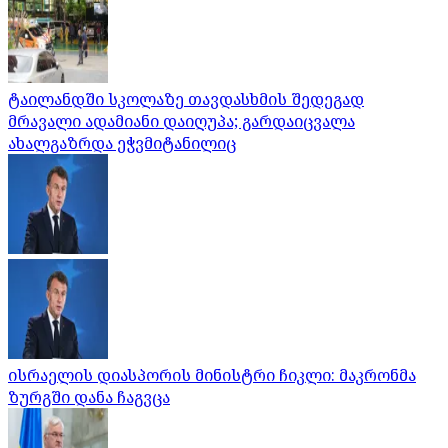
ტაილანდში სკოლაზე თავდასხმის შედეგად
მრავალი ადამიანი დაიღუპა; გარდაიცვალა
ახალგაზრდა ეჭვმიტანილიც
ისრაელის დიასპორის მინისტრი ჩიკლი: მაკრონმა
ზურგში დანა ჩაგვცა