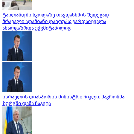
ტაილანდში სკოლაზე თავდასხმის შედეგად
მრავალი ადამიანი დაიღუპა; გარდაიცვალა
ახალგაზრდა ეჭვმიტანილიც
ისრაელის დიასპორის მინისტრი ჩიკლი: მაკრონმა
ზურგში დანა ჩაგვცა