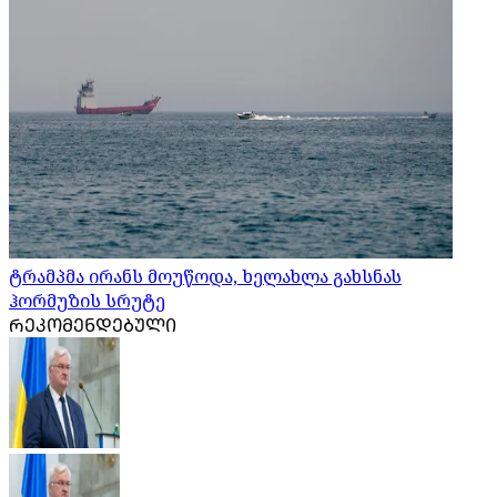
ტრამპმა ირანს მოუწოდა, ხელახლა გახსნას
ჰორმუზის სრუტე
ᲠᲔᲙᲝᲛᲔᲜᲓᲔᲑᲣᲚᲘ