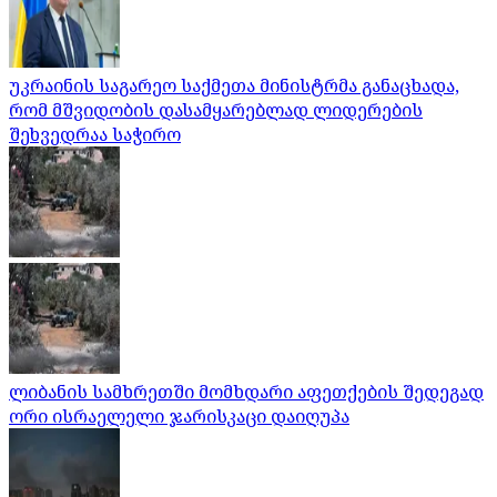
უკრაინის საგარეო საქმეთა მინისტრმა განაცხადა,
რომ მშვიდობის დასამყარებლად ლიდერების
შეხვედრაა საჭირო
ლიბანის სამხრეთში მომხდარი აფეთქების შედეგად
ორი ისრაელელი ჯარისკაცი დაიღუპა