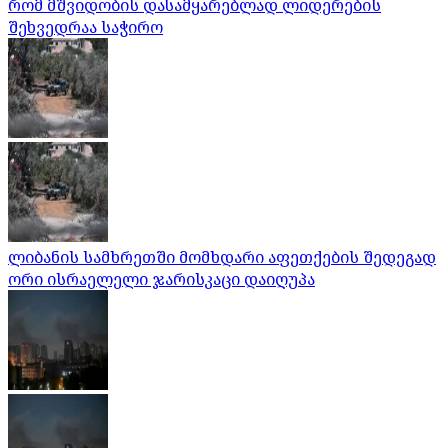
რომ მშვიდობის დასამყარებლად ლიდერების
შეხვედრაა საჭირო
ლიბანის სამხრეთში მომხდარი აფეთქების შედეგად
ორი ისრაელელი ჯარისკაცი დაიღუპა