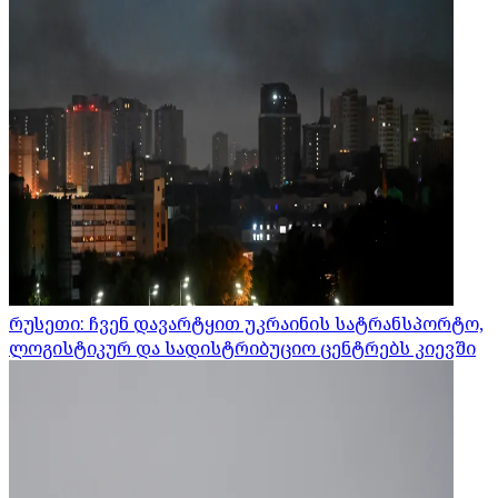
რუსეთი: ჩვენ დავარტყით უკრაინის სატრანსპორტო,
ლოგისტიკურ და სადისტრიბუციო ცენტრებს კიევში