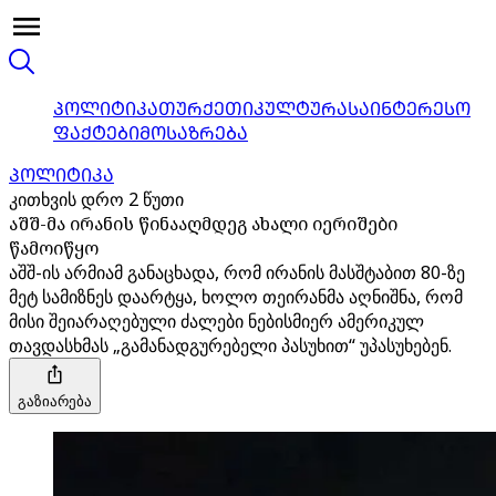
ᲞᲝᲚᲘᲢᲘᲙᲐ
ᲗᲣᲠᲥᲔᲗᲘ
ᲙᲣᲚᲢᲣᲠᲐ
ᲡᲐᲘᲜᲢᲔᲠᲔᲡᲝ
ᲤᲐᲥᲢᲔᲑᲘ
ᲛᲝᲡᲐᲖᲠᲔᲑᲐ
ᲞᲝᲚᲘᲢᲘᲙᲐ
კითხვის დრო 2 წუთი
აშშ-მა ირანის წინააღმდეგ ახალი იერიშები
წამოიწყო
აშშ-ის არმიამ განაცხადა, რომ ირანის მასშტაბით 80-ზე
მეტ სამიზნეს დაარტყა, ხოლო თეირანმა აღნიშნა, რომ
მისი შეიარაღებული ძალები ნებისმიერ ამერიკულ
თავდასხმას „გამანადგურებელი პასუხით“ უპასუხებენ.
გაზიარება