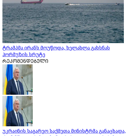
ტრამპმა ირანს მოუწოდა, ხელახლა გახსნას
ჰორმუზის სრუტე
ᲠᲔᲙᲝᲛᲔᲜᲓᲔᲑᲣᲚᲘ
უკრაინის საგარეო საქმეთა მინისტრმა განაცხადა,