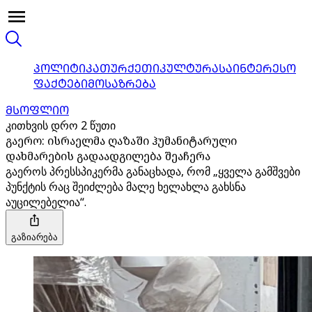
ᲞᲝᲚᲘᲢᲘᲙᲐ
ᲗᲣᲠᲥᲔᲗᲘ
ᲙᲣᲚᲢᲣᲠᲐ
ᲡᲐᲘᲜᲢᲔᲠᲔᲡᲝ
ᲤᲐᲥᲢᲔᲑᲘ
ᲛᲝᲡᲐᲖᲠᲔᲑᲐ
ᲛᲡᲝᲤᲚᲘᲝ
კითხვის დრო 2 წუთი
გაერო: ისრაელმა ღაზაში ჰუმანიტარული
დახმარების გადაადგილება შეაჩერა
გაეროს პრესსპიკერმა განაცხადა, რომ „ყველა გამშვები
პუნქტის რაც შეიძლება მალე ხელახლა გახსნა
აუცილებელია“.
გაზიარება