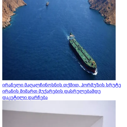
ირანელი მაღალჩინოსნის თქმით, ჰორმუზის სრუტე
ირანის მიმართ მუქარების დასრულებამდე
დაკეტილი დარჩება