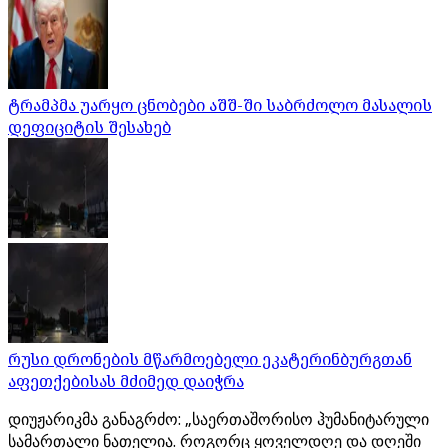
ტრამპმა უარყო ცნობები აშშ-ში საბრძოლო მასალის
დეფიციტის შესახებ
რუსი დრონების მწარმოებელი ეკატერინბურგთან
აფეთქებისას მძიმედ დაიჭრა
დიუჟარიკმა განაგრძო: „საერთაშორისო ჰუმანიტარული
სამართალი ნათელია. როგორც ყოველდღე და დღეში