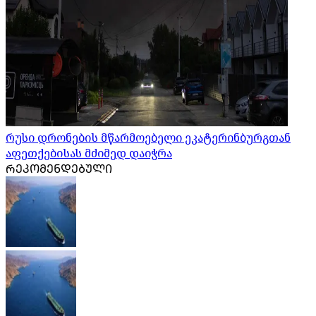
რუსი დრონების მწარმოებელი ეკატერინბურგთან
აფეთქებისას მძიმედ დაიჭრა
ᲠᲔᲙᲝᲛᲔᲜᲓᲔᲑᲣᲚᲘ