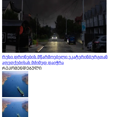
რუსი დრონების მწარმოებელი ეკატერინბურგთან
აფეთქებისას მძიმედ დაიჭრა
ᲠᲔᲙᲝᲛᲔᲜᲓᲔᲑᲣᲚᲘ