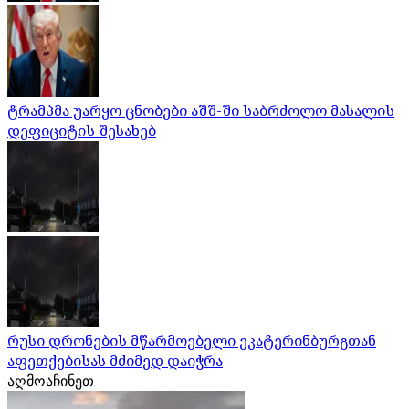
ტრამპმა უარყო ცნობები აშშ-ში საბრძოლო მასალის
დეფიციტის შესახებ
რუსი დრონების მწარმოებელი ეკატერინბურგთან
აფეთქებისას მძიმედ დაიჭრა
აღმოაჩინეთ