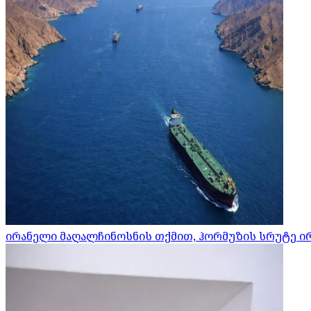
ირანელი მაღალჩინოსნის თქმით, ჰორმუზის სრუტე ი