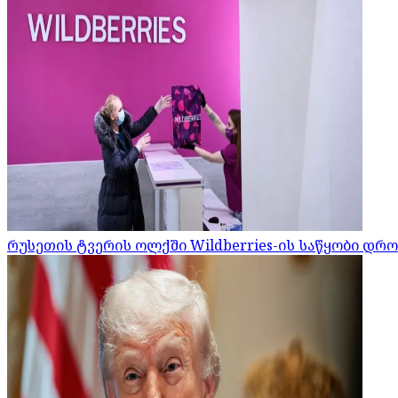
რუსეთის ტვერის ოლქში Wildberries-ის საწყობი დრ