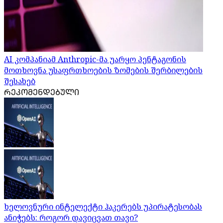
AI კომპანიამ Anthropic-მა უარყო პენტაგონის
მოთხოვნა უსაფრთხოების ზომების შერბილების
შესახებ
ᲠᲔᲙᲝᲛᲔᲜᲓᲔᲑᲣᲚᲘ
ხელოვნური ინტელექტი ჰაკერებს უპირატესობას
ანიჭებს: როგორ დავიცვათ თავი?