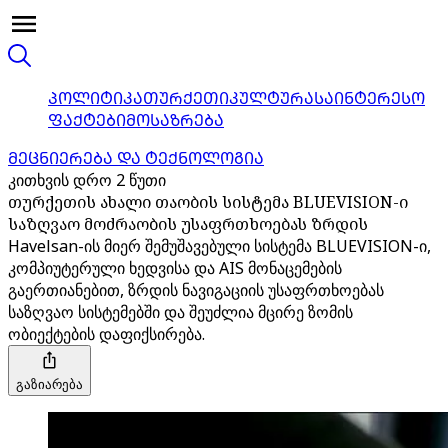
ᲞᲝᲚᲘᲢᲘᲙᲐ
ᲗᲣᲠᲥᲔᲗᲘ
ᲙᲣᲚᲢᲣᲠᲐ
ᲡᲐᲘᲜᲢᲔᲠᲔᲡᲝ
ᲤᲐᲥᲢᲔᲑᲘ
ᲛᲝᲡᲐᲖᲠᲔᲑᲐ
ᲛᲔᲪᲜᲘᲔᲠᲔᲑᲐ ᲓᲐ ᲢᲔᲥᲜᲝᲚᲝᲒᲘᲐ
კითხვის დრო 2 წუთი
თურქეთის ახალი თაობის სისტემა BLUEVISION-ი
საზღვაო მოძრაობის უსაფრთხოებას ზრდის
Havelsan-ის მიერ შემუშავებული სისტემა BLUEVISION-ი,
კომპიუტერული ხედვისა და AIS მონაცემების
გაერთიანებით, ზრდის ნავიგაციის უსაფრთხოებას
საზღვაო სისტემებში და შეუძლია მცირე ზომის
ობიექტების დაფიქსირება.
გაზიარება