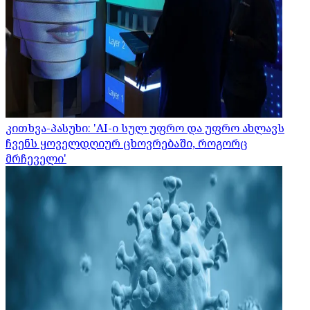
კითხვა-პასუხი: 'AI-ი სულ უფრო და უფრო ახლავს
ჩვენს ყოველდღიურ ცხოვრებაში, როგორც
მრჩეველი'