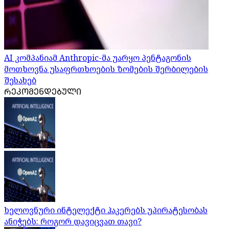
AI კომპანიამ Anthropic-მა უარყო პენტაგონის
მოთხოვნა უსაფრთხოების ზომების შერბილების
შესახებ
ᲠᲔᲙᲝᲛᲔᲜᲓᲔᲑᲣᲚᲘ
ხელოვნური ინტელექტი ჰაკერებს უპირატესობას
ანიჭებს: როგორ დავიცვათ თავი?