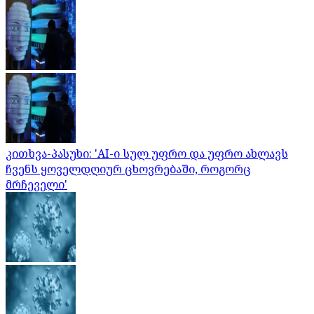
კითხვა-პასუხი: 'AI-ი სულ უფრო და უფრო ახლავს
ჩვენს ყოველდღიურ ცხოვრებაში, როგორც
მრჩეველი'