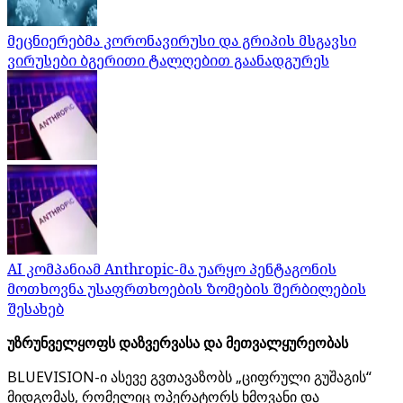
მეცნიერებმა კორონავირუსი და გრიპის მსგავსი
ვირუსები ბგერითი ტალღებით გაანადგურეს
AI კომპანიამ Anthropic-მა უარყო პენტაგონის
მოთხოვნა უსაფრთხოების ზომების შერბილების
შესახებ
უზრუნველყოფს დაზვერვასა და მეთვალყურეობას
BLUEVISION-ი ასევე გვთავაზობს „ციფრული გუშაგის“
მიდგომას, რომელიც ოპერატორს ხმოვანი და