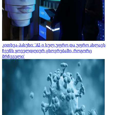
კითხვა-პასუხი: 'AI-ი სულ უფრო და უფრო ახლავს
ჩვენს ყოველდღიურ ცხოვრებაში, როგორც
მრჩეველი'