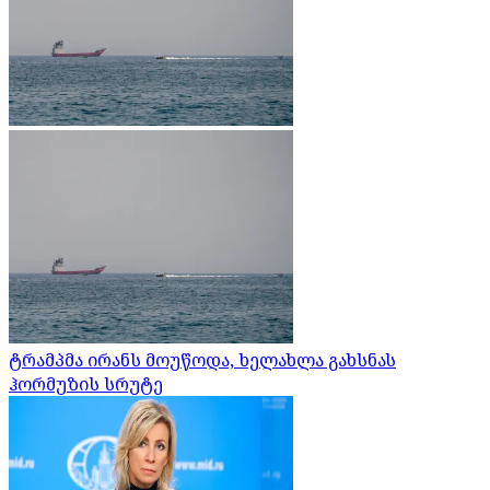
ტრამპმა ირანს მოუწოდა, ხელახლა გახსნას
ჰორმუზის სრუტე