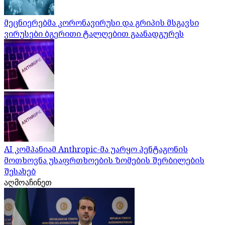
მეცნიერებმა კორონავირუსი და გრიპის მსგავსი
ვირუსები ბგერითი ტალღებით გაანადგურეს
AI კომპანიამ Anthropic-მა უარყო პენტაგონის
მოთხოვნა უსაფრთხოების ზომების შერბილების
შესახებ
აღმოაჩინეთ