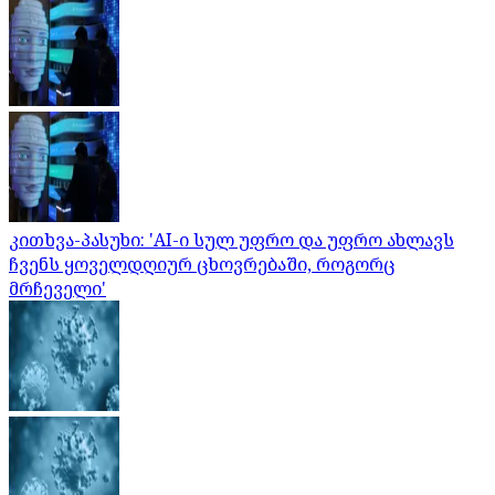
კითხვა-პასუხი: 'AI-ი სულ უფრო და უფრო ახლავს
ჩვენს ყოველდღიურ ცხოვრებაში, როგორც
მრჩეველი'