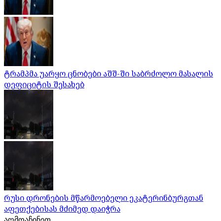
ტრამპმა უარყო ცნობები აშშ-ში საბრძოლო მასალის
დეფიციტის შესახებ
რუსი დრონების მწარმოებელი ეკატერინბურგთან
აფეთქებისას მძიმედ დაიჭრა
აღმოაჩინეთ