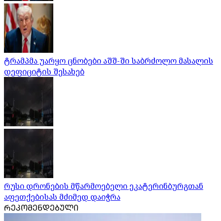
ტრამპმა უარყო ცნობები აშშ-ში საბრძოლო მასალის
დეფიციტის შესახებ
რუსი დრონების მწარმოებელი ეკატერინბურგთან
აფეთქებისას მძიმედ დაიჭრა
ᲠᲔᲙᲝᲛᲔᲜᲓᲔᲑᲣᲚᲘ