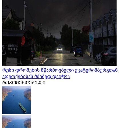
რუსი დრონების მწარმოებელი ეკატერინბურგთან
აფეთქებისას მძიმედ დაიჭრა
ᲠᲔᲙᲝᲛᲔᲜᲓᲔᲑᲣᲚᲘ