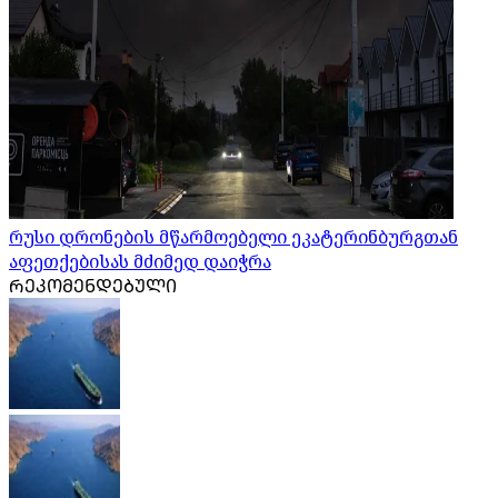
რუსი დრონების მწარმოებელი ეკატერინბურგთან
აფეთქებისას მძიმედ დაიჭრა
ᲠᲔᲙᲝᲛᲔᲜᲓᲔᲑᲣᲚᲘ