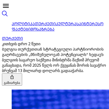
ᲞᲝᲚᲘᲢᲘᲙᲐ
ᲗᲣᲠᲥᲔᲗᲘ
ᲙᲣᲚᲢᲣᲠᲐ
ᲡᲐᲘᲜᲢᲔᲠᲔᲡᲝ
ᲤᲐᲥᲢᲔᲑᲘ
ᲛᲝᲡᲐᲖᲠᲔᲑᲐ
ᲗᲣᲠᲥᲔᲗᲘ
კითხვის დრო 2 წუთი
ბელგია თურქეთთან სტრატეგიული პარტნიორობის
გაღრმავების „მნიშვნელოვან პოტენციალს“ ხედავს
ბელგიის საგარეო საქმეთა მინისტრმა მაქსიმ პრევომ
განაცხადა, რომ 2025 წელს ორ ქვეყანას შორის სავაჭრო
ბრუნვამ 13 მილიარდ დოლარს გადააჭარბა.
გაზიარება