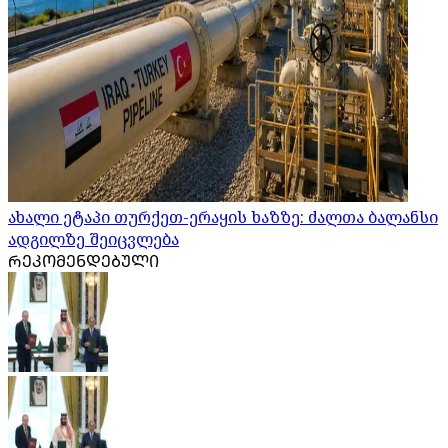
ახალი ეტაპი თურქეთ-ერაყის ხაზზე: ძალთა ბალანსი
ადგილზე შეიცვლება
ᲠᲔᲙᲝᲛᲔᲜᲓᲔᲑᲣᲚᲘ