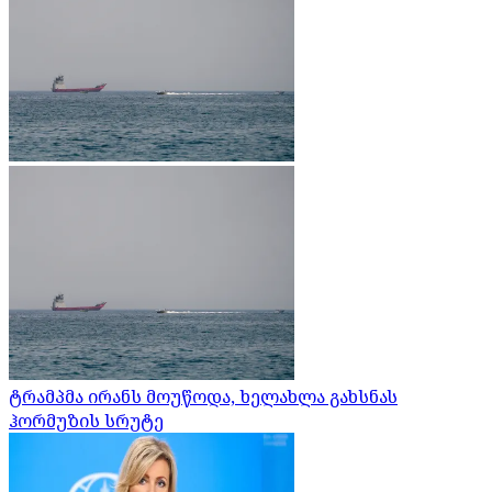
ტრამპმა ირანს მოუწოდა, ხელახლა გახსნას
ჰორმუზის სრუტე