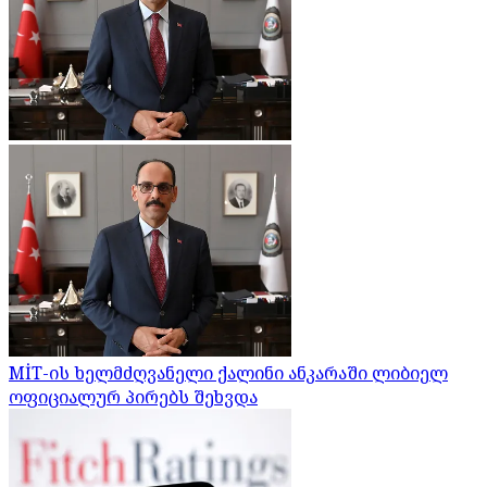
MİT-ის ხელმძღვანელი ქალინი ანკარაში ლიბიელ
ოფიციალურ პირებს შეხვდა