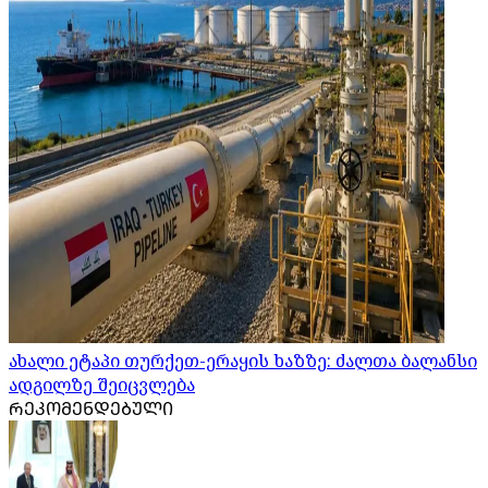
ახალი ეტაპი თურქეთ-ერაყის ხაზზე: ძალთა ბალანსი
ადგილზე შეიცვლება
ᲠᲔᲙᲝᲛᲔᲜᲓᲔᲑᲣᲚᲘ