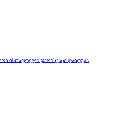
ორი ისრაელელი ჯარისკაცი დაიღუპა