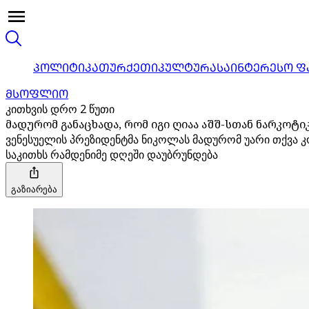
ᲞᲝᲚᲘᲢᲘᲙᲐ
ᲗᲣᲠᲥᲔᲗᲘ
ᲙᲣᲚᲢᲣᲠᲐ
ᲡᲐᲘᲜᲢᲔᲠᲔᲡᲝ Ფ
ᲛᲡᲝᲤᲚᲘᲝ
კითხვის დრო 2 წუთი
მადურომ განაცხადა, რომ იგი ღიაა აშშ-სთან ნარკო
ვენესუელის პრეზიდენტმა ნიკოლას მადურომ უარი თქვა კო
საკითხს რამდენიმე დღეში დაუბრუნდება
გაზიარება