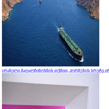
ირანელი მაღალჩინოსნის თქმით, ჰორმუზის სრუტე ი