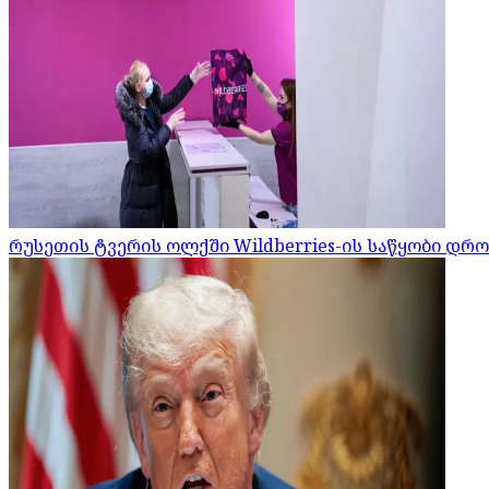
რუსეთის ტვერის ოლქში Wildberries-ის საწყობი დრ