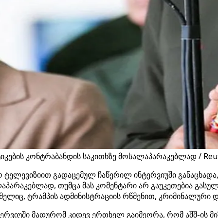
ტიკების კონტრაბანდის საკითხზე მოსალაპარაკებლად / Reu
ტელევიზიით გადაცემულ ჩაწერილ ინტერვიუში განაცხადა, რ
აპარაკებლად, თუმცა მას კომენტარი არ გაუკეთებია გასუ
ლიც, ტრამპის ადმინისტრაციის რწმენით, კრიმინალური და
რვიუში მადურომ კიდევ ერთხელ გაიმეორა, რომ აშშ-ის მიზ