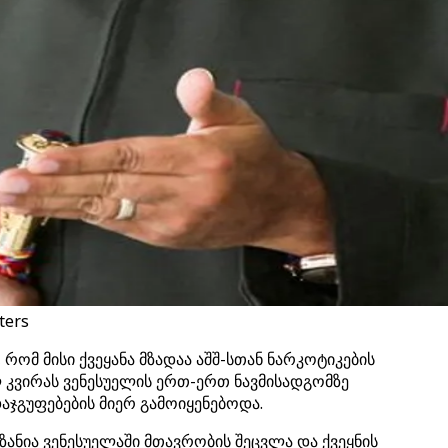
ters
ომ მისი ქვეყანა მზადაა აშშ-სთან ნარკოტიკების
ლ კვირას ვენესუელის ერთ-ერთ ნავმისადგომზე
ჯგუფებების მიერ გამოიყენებოდა.
ანია ვენესუელაში მთავრობის შეცვლა და ქვეყნის