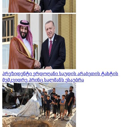
პრეზიდენტი ერდოღანი საუდის არაბეთის ტახტის
მემკვიდრე პრინც სალმანს ესაუბრა