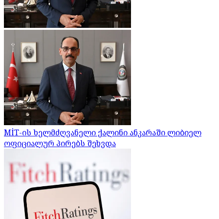
MİT-ის ხელმძღვანელი ქალინი ანკარაში ლიბიელ
ოფიციალურ პირებს შეხვდა