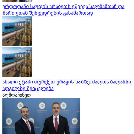
ერდოღანი საუდის არაბეთს ეწვევა სალმანთან და
შარიფთან შეხვედრების გასამართად
ახალი ეტაპი თურქეთ-ერაყის ხაზზე: ძალთა ბალანსი
ადგილზე შეიცვლება
აღმოაჩინეთ