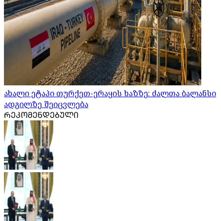
ახალი ეტაპი თურქეთ-ერაყის ხაზზე: ძალთა ბალანსი
ადგილზე შეიცვლება
ᲠᲔᲙᲝᲛᲔᲜᲓᲔᲑᲣᲚᲘ