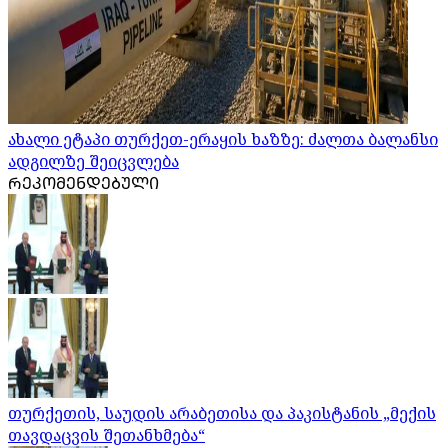
ახალი ეტაპი თურქეთ-ერაყის ხაზზე: ძალთა ბალანსი
ადგილზე შეიცვლება
ᲠᲔᲙᲝᲛᲔᲜᲓᲔᲑᲣᲚᲘ
თურქეთის, საუდის არაბეთისა და პაკისტანის „მექის
თავდაცვის შეთანხმება“