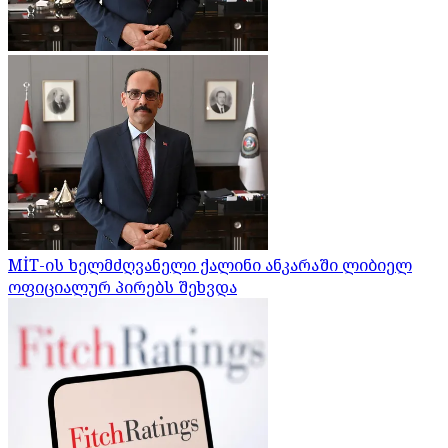
MİT-ის ხელმძღვანელი ქალინი ანკარაში ლიბიელ
ოფიციალურ პირებს შეხვდა