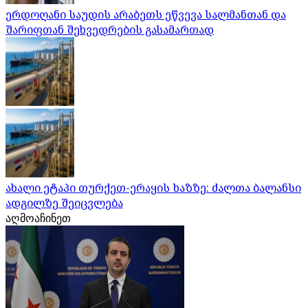
ერდოღანი საუდის არაბეთს ეწვევა სალმანთან და
შარიფთან შეხვედრების გასამართად
ახალი ეტაპი თურქეთ-ერაყის ხაზზე: ძალთა ბალანსი
ადგილზე შეიცვლება
აღმოაჩინეთ