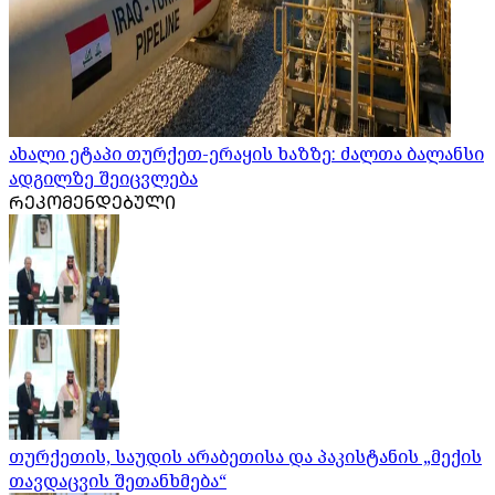
ახალი ეტაპი თურქეთ-ერაყის ხაზზე: ძალთა ბალანსი
ადგილზე შეიცვლება
ᲠᲔᲙᲝᲛᲔᲜᲓᲔᲑᲣᲚᲘ
თურქეთის, საუდის არაბეთისა და პაკისტანის „მექის
თავდაცვის შეთანხმება“