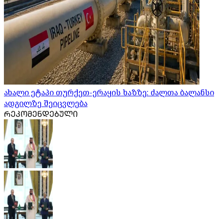
ახალი ეტაპი თურქეთ-ერაყის ხაზზე: ძალთა ბალანსი
ადგილზე შეიცვლება
ᲠᲔᲙᲝᲛᲔᲜᲓᲔᲑᲣᲚᲘ