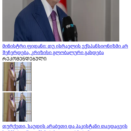
მინისტრი ფიდანი: თუ ისრაელის ექსპანსიონიზმი არ
შეჩერდება, კრიზისი გლობალური გახდება
ᲠᲔᲙᲝᲛᲔᲜᲓᲔᲑᲣᲚᲘ
თურქეთი, საუდის არაბეთი და პაკისტანი თავდაცვის