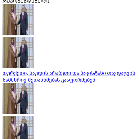
ᲠᲔᲙᲝᲛᲔᲜᲓᲔᲑᲣᲚᲘ
თურქეთი, საუდის არაბეთი და პაკისტანი თავდაცვის
სამმხრივ შეთანხმებას გააფორმებენ