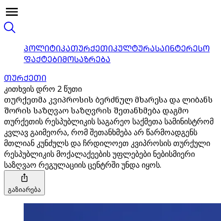
ᲞᲝᲚᲘᲢᲘᲙᲐ
ᲗᲣᲠᲥᲔᲗᲘ
ᲙᲣᲚᲢᲣᲠᲐ
ᲡᲐᲘᲜᲢᲔᲠᲔᲡᲝ
ᲤᲐᲥᲢᲔᲑᲘ
ᲛᲝᲡᲐᲖᲠᲔᲑᲐ
ᲗᲣᲠᲥᲔᲗᲘ
კითხვის დრო 2 წუთი
თურქეთმა კვიპროსის ბერძნულ მხარესა და ლიბანს
შორის საზღვაო საზღვრის შეთანხმება დაგმო
თურქეთის რესპუბლიკის საგარეო საქმეთა სამინისტრომ
კვლავ გაიმეორა, რომ შეთანხმება არ წარმოადგენს
მთლიან კუნძულს და ჩრდილოეთ კვიპროსის თურქული
რესპუბლიკის მოქალაქეების უფლებები ნებისმიერი
საზღვაო რეგულაციის ცენტრში უნდა იყოს.
გაზიარება