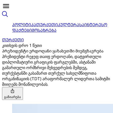
ᲞᲝᲚᲘᲢᲘᲙᲐ
ᲗᲣᲠᲥᲔᲗᲘ
ᲙᲣᲚᲢᲣᲠᲐ
ᲡᲐᲘᲜᲢᲔᲠᲔᲡᲝ
ᲤᲐᲥᲢᲔᲑᲘ
ᲛᲝᲡᲐᲖᲠᲔᲑᲐ
ᲗᲣᲠᲥᲔᲗᲘ
კითხვის დრო 1 წუთი
პრეზიდენტი ერდოღანი ყაზახეთში მიემგზავრება
პრეზიდენტი რეჯეფ თაიფ ერდოღანი, დატვირთული
დიპლომატიური გრაფიკის ფარგლებში, ასტანაში
გამართული ორმხრივი შეხვედრების შემდეგ,
თურქესტანში გასამართ თურქულ სახელმწიფოთა
ორგანიზაციის (TDT) არაფორმალურ ლიდერთა სამიტში
მიიღებს მონაწილეობას.
გაზიარება