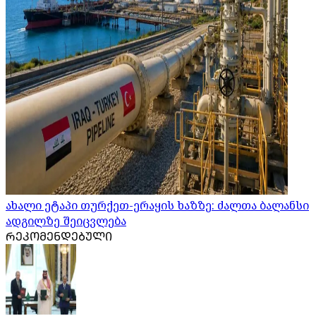
ახალი ეტაპი თურქეთ-ერაყის ხაზზე: ძალთა ბალანსი
ადგილზე შეიცვლება
ᲠᲔᲙᲝᲛᲔᲜᲓᲔᲑᲣᲚᲘ