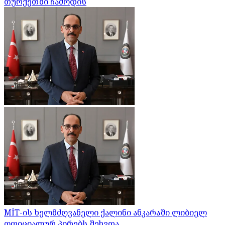
თურქეთში ჩამოდის
MİT-ის ხელმძღვანელი ქალინი ანკარაში ლიბიელ
ოფიციალურ პირებს შეხვდა