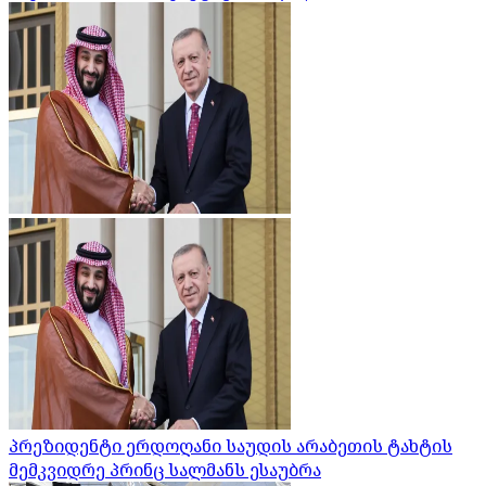
პრეზიდენტი ერდოღანი საუდის არაბეთის ტახტის
მემკვიდრე პრინც სალმანს ესაუბრა