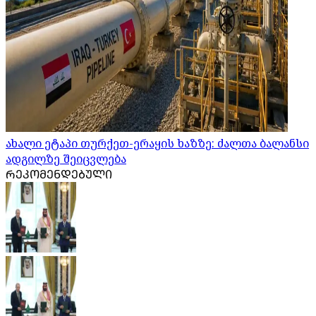
ახალი ეტაპი თურქეთ-ერაყის ხაზზე: ძალთა ბალანსი
ადგილზე შეიცვლება
ᲠᲔᲙᲝᲛᲔᲜᲓᲔᲑᲣᲚᲘ