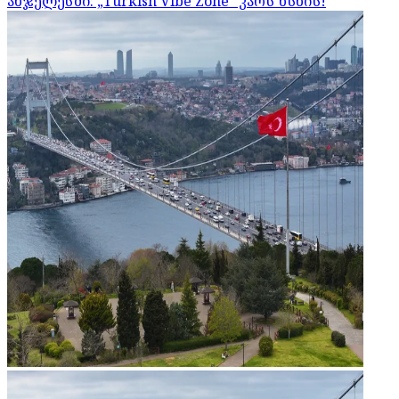
ანჯელესში: „Turkish Vibe Zone“ კარს ხსნის!