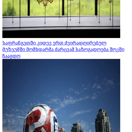
საფრანგეთში კიდევ ერთ ძვირადღირებულ
მუზეუმში მომხდარმა ძარცვამ საზოგადოება შოკში
ჩააგდო