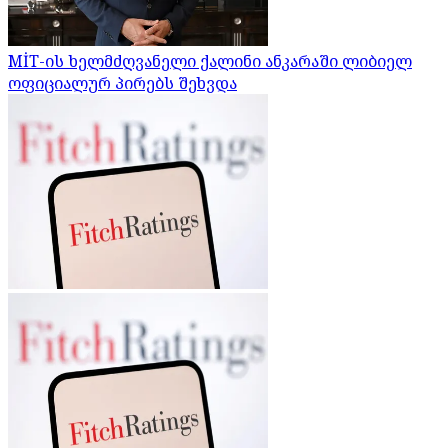
MİT-ის ხელმძღვანელი ქალინი ანკარაში ლიბიელ
ოფიციალურ პირებს შეხვდა