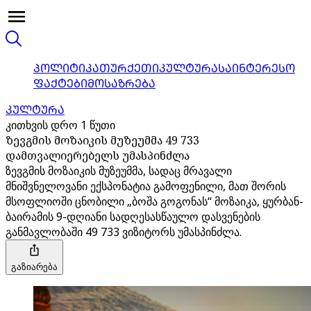
ᲞᲝᲚᲘᲢᲘᲙᲐ
ᲗᲣᲠᲥᲔᲗᲘ
ᲙᲣᲚᲢᲣᲠᲐ
ᲡᲐᲘᲜᲢᲔᲠᲔᲡᲝ
ᲤᲐᲥᲢᲔᲑᲘ
ᲛᲝᲡᲐᲖᲠᲔᲑᲐ
ᲙᲣᲚᲢᲣᲠᲐ
კითხვის დრო 1 წუთი
ზევგმის მოზაიკის მუზეუმმა 49 733
დამთვალიერებელს უმასპინძლა
ზევგმის მოზაიკის მუზეუმმა, სადაც მრავალი
მნიშვნელოვანი ექსპონატია გამოფენილი, მათ შორის
მსოფლიოში ცნობილი „ბოშა გოგონას“ მოზაიკა, ყურბან-
ბაირამის 9-დღიანი სადღესასწაულო დასვენების
განმავლობაში 49 733 ვიზიტორს უმასპინძლა.
გაზიარება