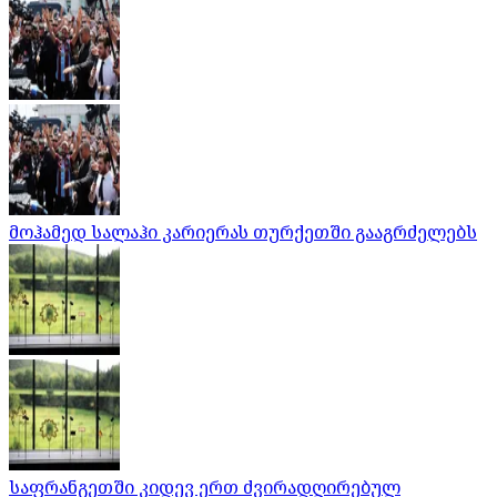
მოჰამედ სალაჰი კარიერას თურქეთში გააგრძელებს
საფრანგეთში კიდევ ერთ ძვირადღირებულ