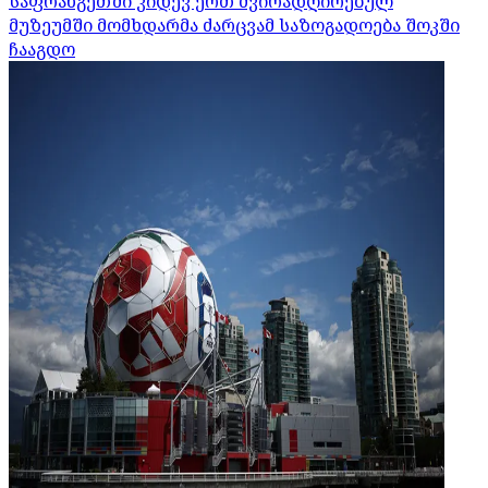
საფრანგეთში კიდევ ერთ ძვირადღირებულ
მუზეუმში მომხდარმა ძარცვამ საზოგადოება შოკში
ჩააგდო