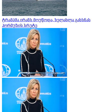
ტრამპმა ირანს მოუწოდა, ხელახლა გახსნას
ჰორმუზის სრუტე