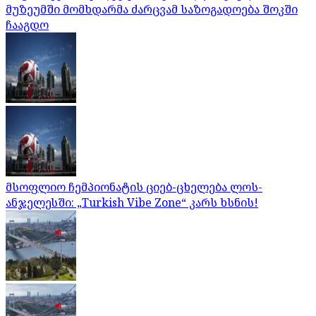
მუზეუმში მომხდარმა ძარცვამ საზოგადოება შოკში
ჩააგდო
მსოფლიო ჩემპიონატის ციებ-ცხელება ლოს-
ანჯელესში: „Turkish Vibe Zone“ კარს ხსნის!