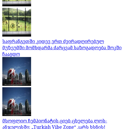
საფრანგეთში კიდევ ერთ ძვირადღირებულ
მუზეუმში მომხდარმა ძარცვამ საზოგადოება შოკში
ჩააგდო
მსოფლიო ჩემპიონატის ციებ-ცხელება ლოს-
ანჯელესში: „Turkish Vibe Zone“ კარს ხსნის!