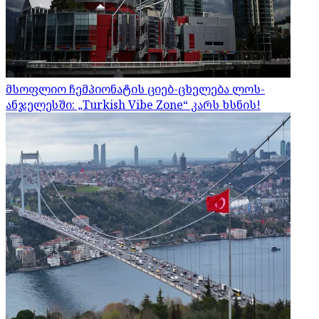
მსოფლიო ჩემპიონატის ციებ-ცხელება ლოს-
ანჯელესში: „Turkish Vibe Zone“ კარს ხსნის!