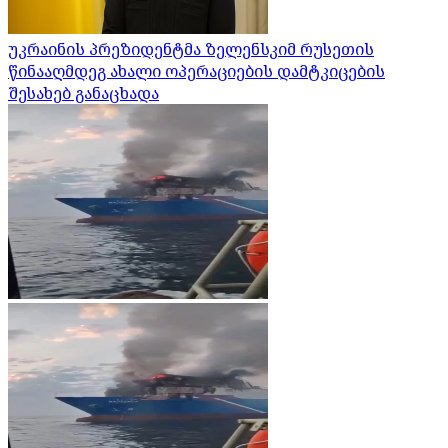
უკრაინის პრეზიდენტმა ზელენსკიმ რუსეთის
წინააღმდეგ ახალი ოპერაციების დამტკიცების
შესახებ განაცხადა