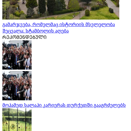
გამარჯვება, რომელმაც ისტორიის მსვლელობა
შეცვალა: სტამბოლის აღება
ᲠᲔᲙᲝᲛᲔᲜᲓᲔᲑᲣᲚᲘ
მოჰამედ სალაჰი კარიერას თურქეთში გააგრძელებს