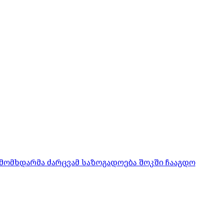
მომხდარმა ძარცვამ საზოგადოება შოკში ჩააგდო