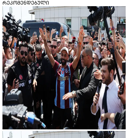
ᲠᲔᲙᲝᲛᲔᲜᲓᲔᲑᲣᲚᲘ