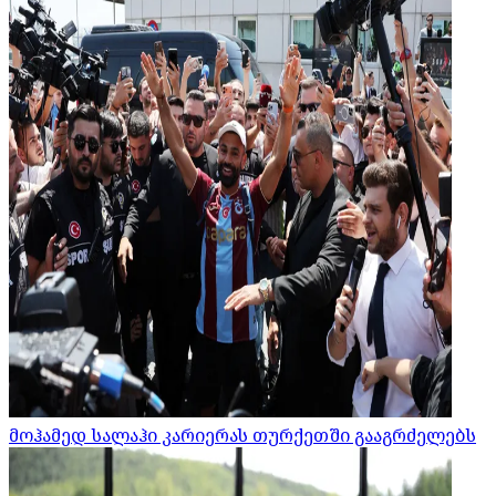
მოჰამედ სალაჰი კარიერას თურქეთში გააგრძელებს